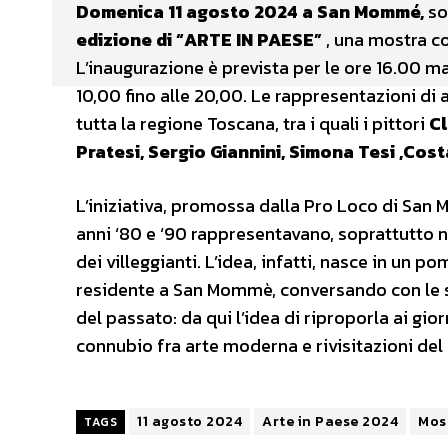
Domenica 11 agosto 2024 a San Mommé,
sot
edizione di “ARTE IN PAESE”
, una mostra col
L’inaugurazione è prevista per le ore 16.00 ma 
10,00 fino alle 20,00. Le rappresentazioni d
tutta la regione Toscana, tra i quali i pittori
Cl
Pratesi, Sergio Giannini, Simona Tesi ,Costa
L’iniziativa, promossa dalla Pro Loco di San 
anni ‘80 e ‘90 rappresentavano, soprattutto n
dei villeggianti. L’idea, infatti, nasce in un p
residente a San Mommè, conversando con le si
del passato: da qui l’idea di riproporla ai gio
connubio fra arte moderna e rivisitazioni del
11 agosto 2024
Arte in Paese 2024
Most
TAGS