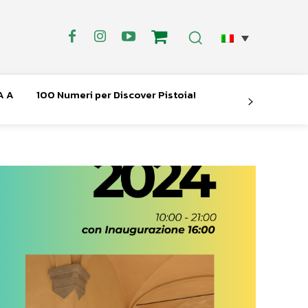
A A
100 Numeri per Discover Pistoia!