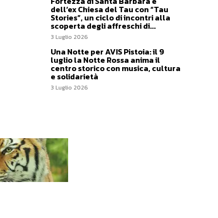
Fortezza di Santa Barbara e
dell’ex Chiesa del Tau con “Tau
Stories”, un ciclo di incontri alla
scoperta degli affreschi di...
3 Luglio 2026
Una Notte per AVIS Pistoia: il 9
luglio la Notte Rossa anima il
centro storico con musica, cultura
e solidarietà
3 Luglio 2026