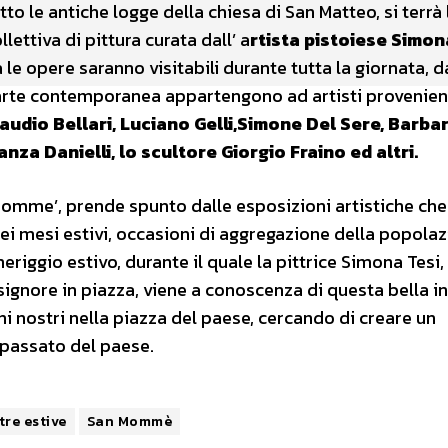
to le antiche logge della chiesa di San Matteo, si terrà
lettiva di pittura curata dall’ a
rtista pistoiese Simon
le opere saranno visitabili durante tutta la giornata, d
i arte contemporanea appartengono ad artisti provenien
audio Bellari, Luciano Gelli,Simone Del Sere, Barba
nza Danielli, lo scultore Giorgio Fraino ed altri.
Momme’, prende spunto dalle esposizioni artistiche che
ei mesi estivi, occasioni di aggregazione della popolaz
omeriggio estivo, durante il quale la pittrice Simona Tesi,
gnore in piazza, viene a conoscenza di questa bella in
rni nostri nella piazza del paese, cercando di creare un
 passato del paese.
re estive
San Mommè