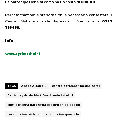
La partecipazione al corso ha un costo di
€ 18.00.
Per informazioni e prenotazioni è necessario contattare il
Centro Multifunzionale Agricolo I Medici allo
0573
735953
.
Info:
www.agrimedici.it
TAGS
Andre Altobelli
centro agricolo i medici corsi
Centro agricolo Multifunzionale I Medici
chef bottega palazzina castiglion de pepoli
corsi cucina pistoia
corsi cucina quarrata