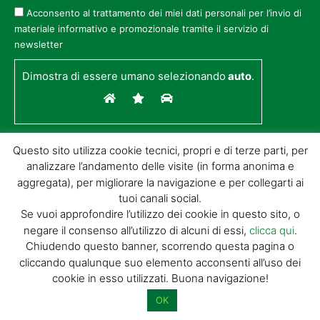
Acconsento al trattamento dei miei dati personali per l’invio di
materiale informativo e promozionale tramite il servizio di
newsletter
Dimostra di essere umano selezionando
auto
.
Questo sito utilizza cookie tecnici, propri e di terze parti, per
analizzare l’andamento delle visite (in forma anonima e
aggregata), per migliorare la navigazione e per collegarti ai
tuoi canali social.
Se vuoi approfondire l’utilizzo dei cookie in questo sito, o
negare il consenso all’utilizzo di alcuni di essi,
clicca qui
.
© GIORGIO TESI EDITRICE S.R.L. | P.IVA
Chiudendo questo banner, scorrendo questa pagina o
01732650476 | VIA DI BADIA 14 – 51100 LOC.
cliccando qualunque suo elemento acconsenti all’uso dei
BOTTEGONE (PISTOIA) |
POWERED BY
ALLYMIND
cookie in esso utilizzati. Buona navigazione!
Privacy Policy
|
Cookie Policy
|
Condizioni
di vendita
|
Site Map
OK