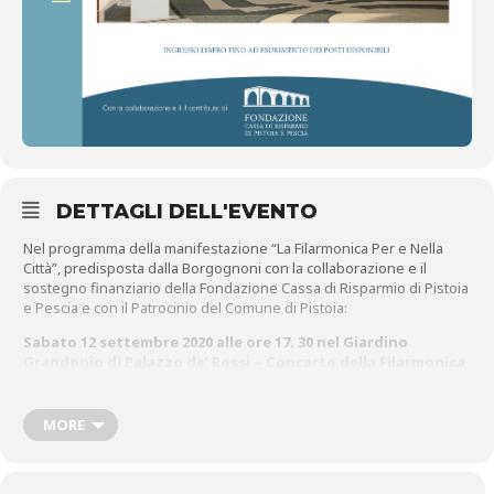
DETTAGLI DELL'EVENTO
Nel programma della manifestazione “La Filarmonica Per e Nella
Città”, predisposta dalla Borgognoni con la collaborazione e il
sostegno finanziario della Fondazione Cassa di Risparmio di Pistoia
e Pescia e con il Patrocinio del Comune di Pistoia:
Sabato 12 settembre 2020 alle ore 17. 30
nel Giardino
Grandonio di Palazzo de’ Rossi –
Concerto della Filarmonica
Borgognoni diretta dal Maestro Carlo Cini
Saranno eseguite musiche di James Horner, Roger Waters, Freddie
MORE
Mercury, John Williams, Leonard Cohen.
Ingresso libero fino a esaurimento dei posti disponibili (100).
Obbligatoria la mascherina.