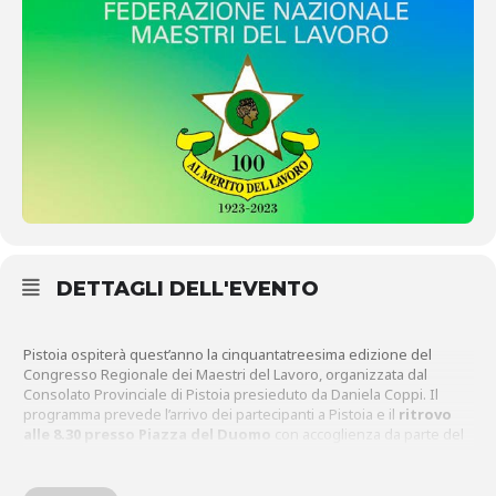
DETTAGLI DELL'EVENTO
Pistoia ospiterà quest’anno la cinquantatreesima edizione del
Congresso Regionale dei Maestri del Lavoro, organizzata dal
Consolato Provinciale di Pistoia presieduto da Daniela Coppi. Il
programma prevede l’arrivo dei partecipanti a Pistoia e il
ritrovo
alle 8.30 presso Piazza del Duomo
con accoglienza da parte del
personale locale e consegna dei tesserini (due i punti: parcheggio
Cellini e Via Pacini all’incrocio con Ripa del Sale).
Alle 9.00
benvenuto a tutti gli intervenuti presso i