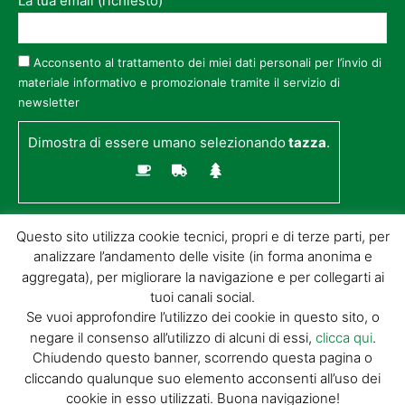
La tua email (richiesto)
Acconsento al trattamento dei miei dati personali per l’invio di
materiale informativo e promozionale tramite il servizio di
newsletter
Dimostra di essere umano selezionando
tazza
.
Questo sito utilizza cookie tecnici, propri e di terze parti, per
analizzare l’andamento delle visite (in forma anonima e
aggregata), per migliorare la navigazione e per collegarti ai
tuoi canali social.
Se vuoi approfondire l’utilizzo dei cookie in questo sito, o
negare il consenso all’utilizzo di alcuni di essi,
clicca qui
.
© GIORGIO TESI EDITRICE S.R.L. | P.IVA
Chiudendo questo banner, scorrendo questa pagina o
01732650476 | VIA DI BADIA 14 – 51100 LOC.
cliccando qualunque suo elemento acconsenti all’uso dei
BOTTEGONE (PISTOIA) |
POWERED BY
ALLYMIND
cookie in esso utilizzati. Buona navigazione!