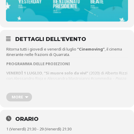
DETTAGLI DELL'EVENTO
Ritorna tutti i giovedì e venerdì di luglio
“Cinemoving”
, il cinema
itinerante nelle frazioni di Quarrata.
PROGRAMMA DELLE PROIEZIONI
VENERDÌ 1 LUGLIO
,
“Si muore solo da vivi”
(2020) di Alberto Rizzi
con Alessandro Roja e Alessandra Mastroianni #commedia –
Piazza
della Chiesa Ferruccia
GIOVEDÌ 7 LUGLIO
,
“Figli”
(2020) di Mattia Torre con Valerio
MORE
Mastandrea e Paola Cortellesi #commedia –
Spazio retrostante la
Chiesa di Santonuovo
VENERDÌ 8 LUGLIO
,
“Il giorno più bello del mondo”
(2019) – di
e con Alessandro Siani #commedia –
ORARIO
Parcheggio Gabriella Spalletti a
Lucciano
1 (Venerdì) 21:30 - 29 (Venerdì) 21:30
GIOVEDÌ 14 LUGLIO
,
“La famosa invasione degli orsi in