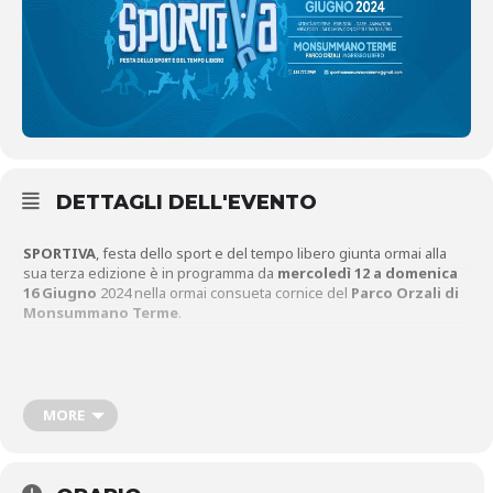
DETTAGLI DELL'EVENTO
SPORTIVA
, festa dello sport e del tempo libero giunta ormai alla
sua terza edizione è in programma da
mercoledì 12 a domenica
16 Giugno
2024 nella ormai consueta cornice del
Parco Orzali di
Monsummano Terme
.
Gli eventi saranno ad ingresso libero.
MORE
Una manifestazione molto apprezzata da grandi e piccoli dove lo
sport e il divertimento sono gli assoluti protagonisti, durante la
quale sarà possibile assistere ad attività sportive, esibizioni, gare,