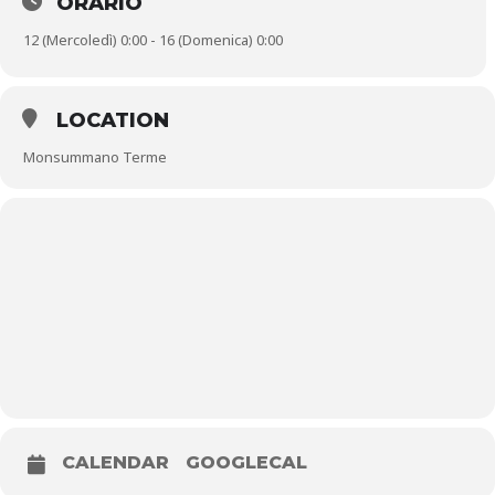
ORARIO
animazione e talk show. Nei tre giorni di durata della
manifestazione sarà allestita anche un’area food.
12 (Mercoledì) 0:00 - 16 (Domenica) 0:00
Per Info
:
338 7722959
– sportivamonsummanoterme@gmail.com
LOCATION
Monsummano Terme
CALENDAR
GOOGLECAL