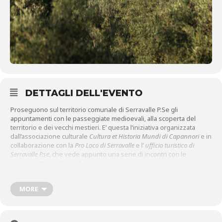
DETTAGLI DELL'EVENTO
Proseguono sul territorio comunale di Serravalle P.Se gli
appuntamenti con le passeggiate medioevali, alla scoperta del
territorio e dei vecchi mestieri. E’ questa l’iniziativa organizzata
dall’associazione culturale
Cultura et Historia Mundi di Capannori
e in
collaborazione con la
Pro Loco di Serravalle
e l’
ufficio turistico di
Serravalle P.se
, che vede appunto una serie di incontri con le
passeggiate medioevali.
Domenica 30 agosto per la seconda passeggiata da
Vinacciano
a
Casalguidi
il ritrovo è fissato alle
16.00
alla
chiesa dei SS. Lucia e
MORE
Marcello di Vinacciano
. Alle 16.15 la partenza della passeggiata con la
rievocazione degli antichi mestieri medioevali documentati nel
territorio. Alle 18.45 arrivo a Casalguidi con visita alla chiesa di San