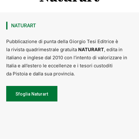
richiede prenotazione ne iscrizione. Percorso scaricabile su
visitlarciano.com
.
La passeggiata si svolgerà in base alle disposizioni vigenti
anticontagio.
NATURART
Da segnalare anche che il Museo Civico Archeologico di Larciano
sarà aperto sabato 16 aprile dalle 9.00 alle 12.00 e dalle 16.00 alle
Pubblicazione di punta della Giorgio Tesi Editrice è
19.00 e che resterà aperto sabato, domenica e festivi negli stessi
la rivista quadrimestrale gratuita
NATURART
, edita in
orari. La splendida torre di Larciano Castello, da cui si gode un
panorama unico, sarà visitabile sempre sabato, domenica e festivi
italiano e inglese dal 2010 con l’intento di valorizzare in
dalle 9.00 alle 11.00 e nel pomeriggio dalle 16.00 alle 18.00.
Italia e all’estero le eccellenze e i tesori custoditi
Per informazioni:
info@visitlarciano.com
oppure 0573 858146
da Pistoia e dalla sua provincia.
Sfoglia Naturart