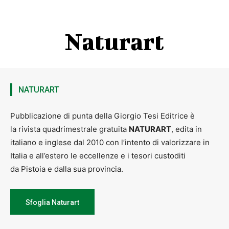
Info
: Tel.
0572 959500
–
959502
– mail
biblioteca@comune.monsummano-terme.pt.it
Naturart
NATURART
Pubblicazione di punta della Giorgio Tesi Editrice è
la rivista quadrimestrale gratuita
NATURART
, edita in
italiano e inglese dal 2010 con l’intento di valorizzare in
Italia e all’estero le eccellenze e i tesori custoditi
da Pistoia e dalla sua provincia.
Sfoglia Naturart