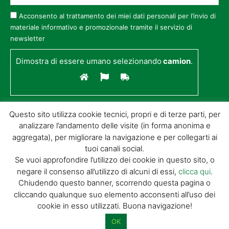
Acconsento al trattamento dei miei dati personali per l’invio di
materiale informativo e promozionale tramite il servizio di
newsletter
Dimostra di essere umano selezionando
camion
.
Questo sito utilizza cookie tecnici, propri e di terze parti, per
analizzare l’andamento delle visite (in forma anonima e
aggregata), per migliorare la navigazione e per collegarti ai
tuoi canali social.
Se vuoi approfondire l’utilizzo dei cookie in questo sito, o
negare il consenso all’utilizzo di alcuni di essi,
clicca qui
.
© GIORGIO TESI EDITRICE S.R.L. | P.IVA
Chiudendo questo banner, scorrendo questa pagina o
01732650476 | VIA DI BADIA 14 – 51100 LOC.
cliccando qualunque suo elemento acconsenti all’uso dei
BOTTEGONE (PISTOIA) |
POWERED BY
ALLYMIND
cookie in esso utilizzati. Buona navigazione!
Privacy Policy
|
Cookie Policy
|
Condizioni
di vendita
|
Site Map
OK