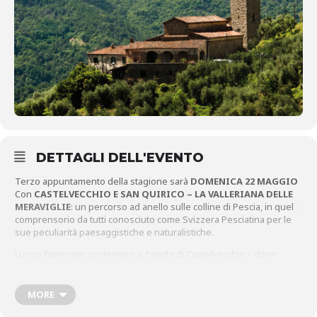
DETTAGLI DELL'EVENTO
Terzo appuntamento della stagione sarà
DOMENICA 22 MAGGIO
Con
CASTELVECCHIO E SAN QUIRICO – LA VALLERIANA DELLE
MERAVIGLIE
: un percorso ad anello sulle colline di Pescia, in quel
comprensorio da tutti conosciuto come Svizzera Pesciatina per le
sue peculiarità paesaggistiche e naturalistiche.
Lungo l’itinerario sosteremo ai borghi di Castelvecchio – dove
visiteremo la Pieve dei Santi Ansano e Tommaso e l’Oratorio del
Santissimo Rosario – e San Quirico e incontreremo sul percorso la
graziosa chiesa della Madonna del Tamburino.
MORE
INDICAZIONI TECNICHE SULLA CAMMINATA