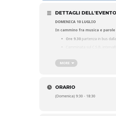
DETTAGLI DELL'EVENT
DOMENICA 10 LUGLIO
In cammino fra musica e parole
Ore 9.30
partenza in bus dall
Camminata sul C.S.B. intervall
Degli Ontani, Associazione Le
Spuntino a Rivoreta (
prenota
MORE
Chi vorrà potra in autonomia s
All’arrivo, cocomerata per i pa
ORARIO
Cammino di San Bartolomeo e Sen
(Domenica) 9:30 - 18:30
Ore 17
| Piazzetta Ferrucci
Saluto delle autorità
Esperienze sui due cammini | V