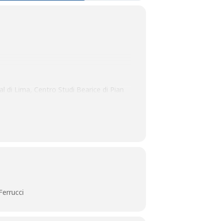
al di Lima, Centro Studi Bearice di Pian
Ferrucci