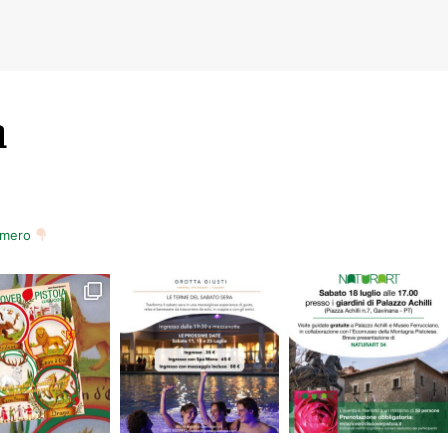
m
numero