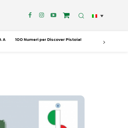
A A
100 Numeri per Discover Pistoia!