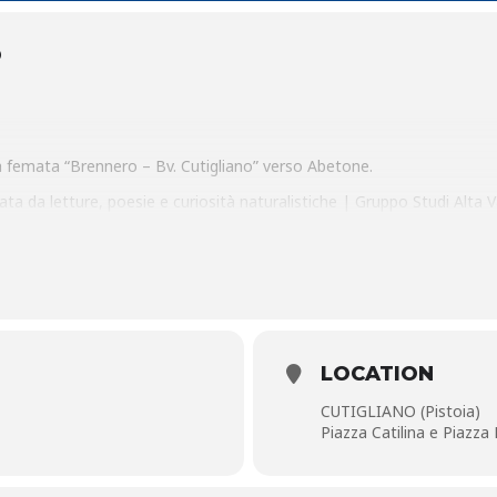
O
a femata “Brennero – Bv. Cutigliano” verso Abetone.
ata da letture, poesie e curiosità naturalistiche | Gruppo Studi Alta V
tterAppenninica , prof. Simone Vergari
zione obbligatoria € 15 a persona
)
eguireil più impegnativo percorso lungo il Sentiero Italia
rtecipanti, offerta dalla Pro Loco di Cutigliano
LOCATION
tiero Italia: i due volti della stessa montagna
CUTIGLIANO (Pistoia)
, Cutigliano
Piazza Catilina e Piazza 
olontari C.S.B. e CAI; Referenti delle sezioni CAI locali