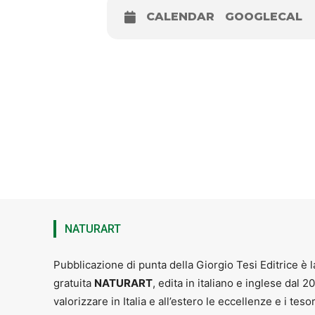
CALENDAR
GOOGLECAL
Il gusto di camminare. Itinera
Coordina il giornalista Andre
A seguire proiezione del video
Ore 18
| Palazzo dei Capitani, Cuti
Innaugurazione mostra “Un cammin
Ore 18.30
| Cutigliano |
CONCERTO
Coro etnico Agorà (Francesco Biadene
Per Info sulla giornata
:
PIA 333 520
NATURART
Pubblicazione di punta della Giorgio Tesi Editrice è l
gratuita
NATURART
, edita in italiano e inglese dal 2
valorizzare in Italia e all’estero le eccellenze e i teso