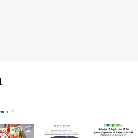
m
numero