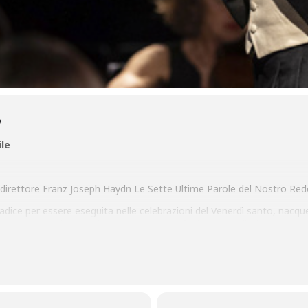
O
ile
 direttore Franz Joseph Haydn Le Sette Ultime Parole del Nostro Red
ice per essere eseguita nelle celebrazioni del Venerdì santo, nacqu
n Croce”Haydn considerava quest’opera fra le sue migliori, tanto che, 
occasione diretta da Daniele Giorgi alla guida dell’Orchestra Leonore, 