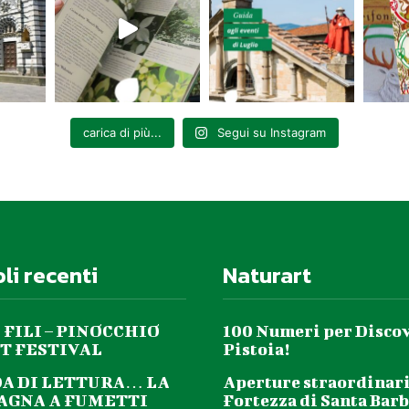
carica di più...
Segui su Instagram
oli recenti
Naturart
 FILI – PINOCCHIO
100 Numeri per Disco
T FESTIVAL
Pistoia!
DA DI LETTURA… LA
Aperture straordinari
GNA A FUMETTI
Fortezza di Santa Barb