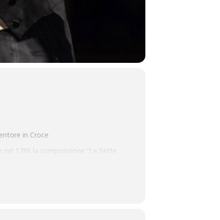
entore in Croce
e nel 1786 la composizione “Le Sette
oltre alla versione originale per
ne realizzò parecchie altre per diversi.