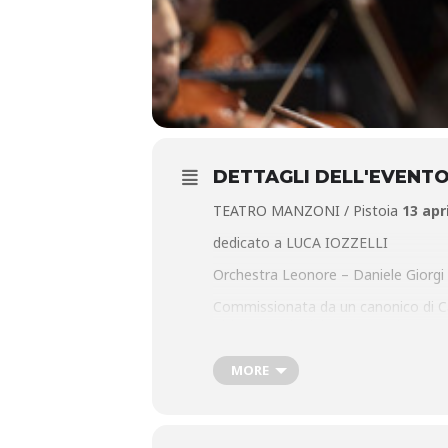
DETTAGLI DELL'EVENT
TEATRO MANZONI / Pistoia
13 apr
dedicato a LUCA IOZZELLI
Orchestra Leonore – Daniele Giorgi
Commissionata da un canonico di Cad
Ultime Parole del Nostro redentore i
orchestra, che ascolteremo in quest’
MORE