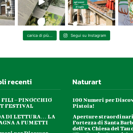
carica di più...
Segui su Instagram
oli recenti
Naturart
 FILI – PINOCCHIO
100 Numeri per Disco
T FESTIVAL
Pistoia!
DA DI LETTURA… LA
Aperture straordinari
GNA A FUMETTI
Fortezza di Santa Barb
dell’ex Chiesa del Tau 