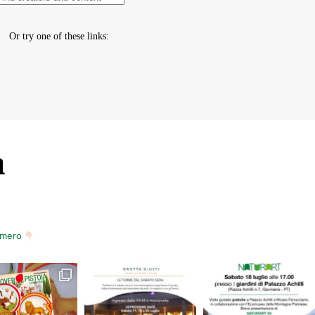
m
numero