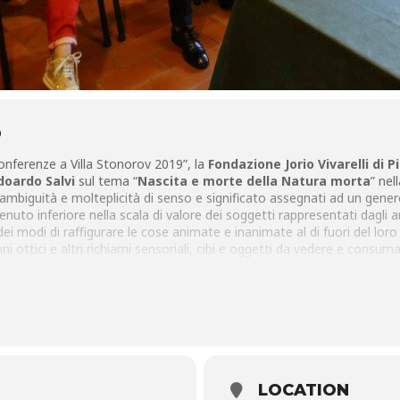
O
Conferenze a Villa Stonorov 2019”, la
Fondazione Jorio Vivarelli di P
doardo Salvi
sul tema “
Nascita e morte della Natura morta
” nel
ll’ambiguità e molteplicità di senso e significato assegnati ad un gener
nuto inferiore nella scala di valore dei soggetti rappresentati dagli a
ei modi di raffigurare le cose animate e inanimate al di fuori del loro
ni ottici e altri richiami sensoriali, cibi e oggetti da vedere e consum
na visione autonoma rispetto al modello.
li: Via di Felceti,11 – 51100 – Pistoia
i.it
LOCATION