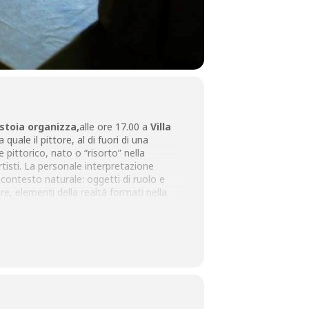
istoia organizza,
alle ore 17.00 a
Villa
la quale il pittore, al di fuori di una
e pittorico, nato o “risorto” nella
rtisti. La personale interpretazione
 contesto naturale: oggetti di ruolo e
are, elementi della realtà formati nella