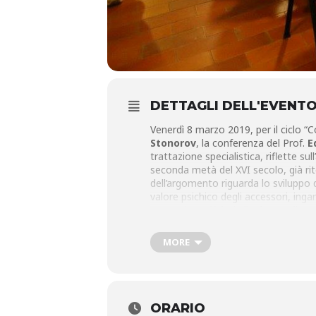
DETTAGLI DELL'EVENT
Venerdì 8 marzo 2019, per il ciclo “
Stonorov
, la conferenza del Prof.
E
trattazione specialistica, riflette su
seconda metà del XVI secolo, già rite
dell’argomento riguarda lo sviluppo d
valore psichico degli accessori, ingan
memoria e affidati alla durata di u
Info:
MORE
Fondazione Pistoiese Jorio Vivarel
Telefono e Fax:
0573-477423
Sito Internet: www.fondazionevivarell
ORARIO