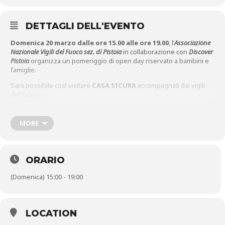
DETTAGLI DELL'EVENTO
Domenica 20 marzo dalle ore 15.00 alle ore 19.00
, l’
Associazione
Nazionale Vigili del Fuoco sez. di Pistoia
in collaborazione con
Discover
Pistoia
organizza un pomeriggio di open day riservato a bambini e
famiglie.
Sarà possibile così visitare
CASA SICURA
accompagnati dai vigili
del Fuoco….
Per partecipare alle visite guidate, per le quali sono necessari il
green pass e la mascherina FFP2, occorre prenotarsi inviando una
MORE
mail all’indirizzo
pistoia@casasicuravvf.it
, indicando nome e
cognome dei partecipanti, età e un numero di telefono di
riferimento.
ORARIO
(Domenica) 15:00 - 19:00
LOCATION