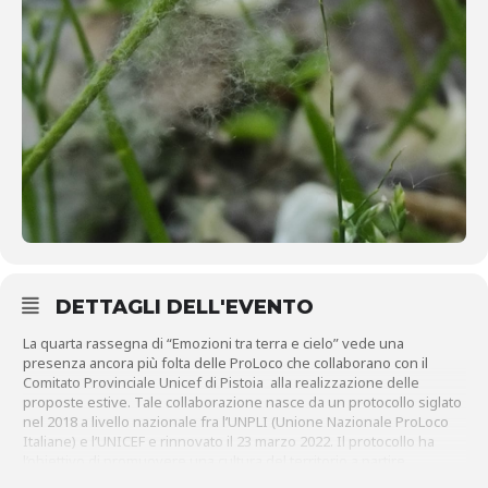
DETTAGLI DELL'EVENTO
La quarta rassegna di “Emozioni tra terra e cielo” vede una
presenza ancora più folta delle ProLoco che collaborano con il
Comitato Provinciale Unicef di Pistoia alla realizzazione delle
proposte estive. Tale collaborazione nasce da un protocollo siglato
nel 2018 a livello nazionale fra l’UNPLI (Unione Nazionale ProLoco
Italiane) e l’UNICEF e rinnovato il 23 marzo 2022. Il protocollo ha
l’obiettivo di promuovere una cultura del territorio a partire
dall’attenzione ai diritti dell’infanzia e dell’adolescenza, valorizzare il