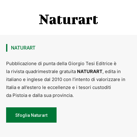
Sede-Piazza centrale
Naturart
Castagno giovedì 28 luglio ore 16
Con-tatto con animali, alberi, fiori e foglie
Sede-ProLoco, via Castagno 28 A
NATURART
Calamecca sabato 6 agosto ore 16
Pubblicazione di punta della Giorgio Tesi Editrice è
La magia dell’arcobaleno ed i colori della natura
la rivista quadrimestrale gratuita
NATURART
, edita in
italiano e inglese dal 2010 con l’intento di valorizzare in
Sede-Piazza del paese
Italia e all’estero le eccellenze e i tesori custoditi
da Pistoia e dalla sua provincia.
Pracchia giovedì 11 agosto ore 16
In ascolto dei suoni e delle risonanze della natura
Sfoglia Naturart
Sede-ProLoco, via Nazionale,57
Prataccio domenica 14 agosto ore 16