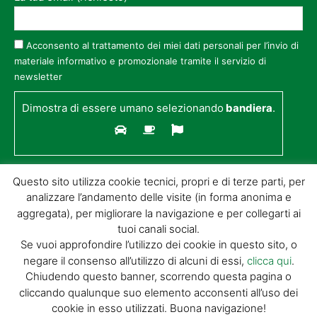
Acconsento al trattamento dei miei dati personali per l’invio di
materiale informativo e promozionale tramite il servizio di
newsletter
Dimostra di essere umano selezionando
bandiera
.
Questo sito utilizza cookie tecnici, propri e di terze parti, per
analizzare l’andamento delle visite (in forma anonima e
aggregata), per migliorare la navigazione e per collegarti ai
tuoi canali social.
Se vuoi approfondire l’utilizzo dei cookie in questo sito, o
negare il consenso all’utilizzo di alcuni di essi,
clicca qui
.
© GIORGIO TESI EDITRICE S.R.L. | P.IVA
Chiudendo questo banner, scorrendo questa pagina o
01732650476 | VIA DI BADIA 14 – 51100 LOC.
cliccando qualunque suo elemento acconsenti all’uso dei
BOTTEGONE (PISTOIA) |
POWERED BY
ALLYMIND
cookie in esso utilizzati. Buona navigazione!