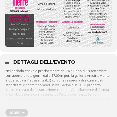
DETTAGLI DELL'EVENTO
Nel periodo estivo e precisamente dal 26 giugno al 18 settembre,
con apertura tutti giorni dalle 17.00 in poi, la galleria ArtistikaMente
è operativa a Pietrasanta (LU) con una rassegna di alcuni artisti
storicizzati e contemporanei, in via Garibaldi n. 93. Il progetto,
ideato e curato dall’associazione culturale Artistikamente di Pistoia,
in collaborazione con la storica dell’arte e giornalista Daniela
Pronestì, prevede la partecipazione di un numero di circa 25 artisti,
selezionati dal nostro staff.
L’evento di apertura si è tenuto il giorno 26 dalle ore 18, alla
MORE
presenza di artisti e personalità. Visitare la mostra è un’esperienza