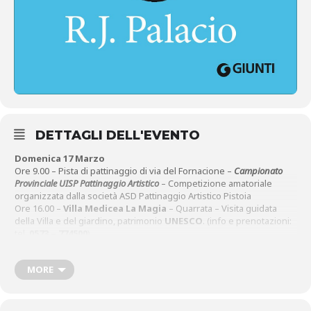
DETTAGLI DELL'EVENTO
Domenica 17 Marzo
Ore 9.00 – Pista di pattinaggio di via del Fornacione –
Campionato
Provinciale UISP
Pattinaggio Artistico
– Competizione amatoriale
organizzata dalla società ASD Pattinaggio Artistico Pistoia
Ore 16.00 –
Villa Medicea La Magia
– Quarrata – Visita guidata
della Villa e del giardino, patrimonio
UNESCO
. (info e prenotazioni:
tel.
0573 – 774500
)
Fino al 29 marzo, presso Artistikamente – L. go San Biagio 53 a
Pistoia –
Mostra delle opere di Franco Bovani
.
MORE
Martedì 19 Marzo
Ore 17.00 – Biblioteca San Giorgio –
Breaking the rules,
con
Luca
Bonistalli
– Si parlerà di
Wonder
, il grande successo di
R.J. Palacio
,