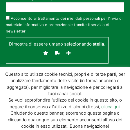
Acconsento al trattamento dei miei dati personali per l’invio di
materiale informativo e promozionale tramite il servizio di
newsletter
Dimostra di essere umano selezionando
stella
.
Questo sito utilizza cookie tecnici, propri e di terze parti, per
analizzare l’andamento delle visite (in forma anonima e
aggregata), per migliorare la navigazione e per collegarti ai
tuoi canali social.
Se vuoi approfondire l’utilizzo dei cookie in questo sito, o
negare il consenso all’utilizzo di alcuni di essi,
clicca qui
.
© GIORGIO TESI EDITRICE S.R.L. | P.IVA
Chiudendo questo banner, scorrendo questa pagina o
01732650476 | VIA DI BADIA 14 – 51100 LOC.
cliccando qualunque suo elemento acconsenti all’uso dei
BOTTEGONE (PISTOIA) |
POWERED BY
ALLYMIND
cookie in esso utilizzati. Buona navigazione!