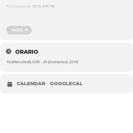
Prenotazione:
0573-371790
Ore 17.30 – Libreria Cino a Pistoia – Laboratorio per bambini:
Il
Mostro dei Colori va a Scuola!
MORE
– Per partecipare è necessaria la
prenotazione in libreria, costo per bambino 5 euro (fascia di età
consigliata 4-8 anni).
ORARIO
Fino a Domenica 20 – Palacarrara –
Campionato Mondiale di biliardo a
16 (Mercoledì) 0:00 - 20 (Domenica) 23:59
5 birilli
Giovedì 17
CALENDAR
GOOGLECAL
Ore 21.15 –
CINEMA BOOM!
– Palazzo de’ Rossi, via de’ Rossi 26 –
“Un borghese piccolo piccolo”
di
Mario Monicelli (Italia, 1977).
Biglietto cinema + popcorn € 5
Venerdì 18