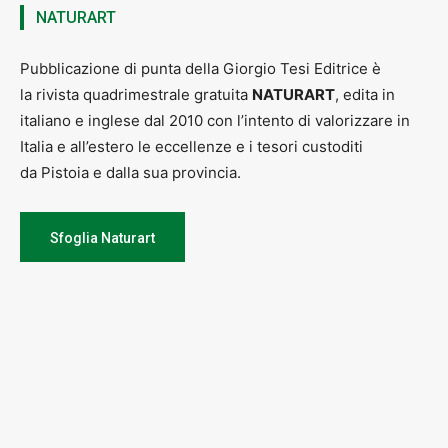
Ore 16:00 –
Biblioteca Forteguerriana
– Pistoia –
La
NATURART
Forteguerriana racconta Pistoia
–
L’archivio segreto dei
Rospigliosi di Ripa del Sale
con
Francesca Rafanelli
.
Pubblicazione di punta della Giorgio Tesi Editrice è
Ore 21: 15 –
Circolo Arci Bottegone
– Concorso Teatrale
la rivista quadrimestrale gratuita
NATURART
, edita in
Compagnie Amatoriali “F. Rafanelli” – Rappresentazione teatrale:
“La gamba di Sarah Bernhardt”
di
Soledad Agresti
a cura della
italiano e inglese dal 2010 con l’intento di valorizzare in
Compagnia Imprevisti e Probabilità di Latina
.
Italia e all’estero le eccellenze e i tesori custoditi
da Pistoia e dalla sua provincia.
Sfoglia Naturart