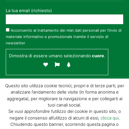
La tua email (richiesto)
Acconsento al trattamento dei miei dati personali per l’invio di
materiale informativo e promozionale tramite il servizio di
newsletter
Dimostra di essere umano selezionando
cuore
.
Questo sito utilizza cookie tecnici, propri e di terze parti, per
analizzare l’andamento delle visite (in forma anonima e
aggregata), per migliorare la navigazione e per collegarti ai
tuoi canali social.
Se vuoi approfondire l’utilizzo dei cookie in questo sito, o
negare il consenso all’utilizzo di alcuni di essi,
clicca qui
.
© GIORGIO TESI EDITRICE S.R.L. | P.IVA
Chiudendo questo banner, scorrendo questa pagina o
01732650476 | VIA DI BADIA 14 – 51100 LOC.