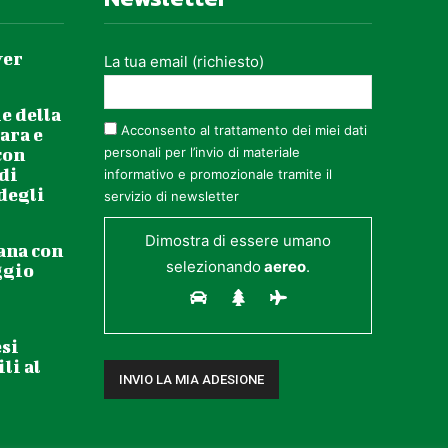
ver
La tua email (richiesto)
e della
Acconsento al trattamento dei miei dati
ara e
con
personali per l’invio di materiale
 di
informativo e promozionale tramite il
 degli
servizio di newsletter
Dimostra di essere umano
ana con
selezionando
aereo
.
ggio
esi
li al