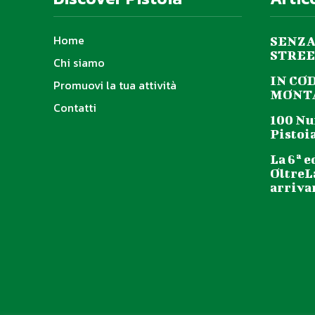
Home
SENZA
STREE
Chi siamo
IN CO
Promuovi la tua attività
MONTA
Contatti
100 Nu
Pistoia
La 6ª e
OltreL
arriva