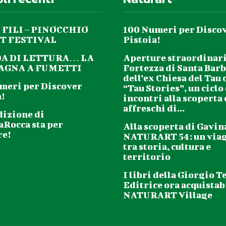
 FILI – PINOCCHIO
100 Numeri per Disco
T FESTIVAL
Pistoia!
DA DI LETTURA… LA
Aperture straordinari
GNA A FUMETTI
Fortezza di Santa Barb
dell’ex Chiesa del Tau 
meri per Discover
“Tau Stories”, un ciclo
!
incontri alla scoperta
affreschi di...
dizione di
aRocca sta per
Alla scoperta di Gavin
re!
NATURART 54: un via
tra storia, cultura e
territorio
I libri della Giorgio T
Editrice ora acquistabi
NATURART Village