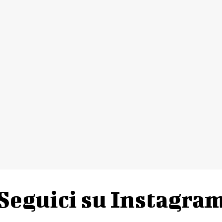
le, Lanciole –
Festa di San Bartolomeo
(messa, processione e benedizi
otta Giusti Monsummano Terme –
Spa diving & floating
(Aperispa all
. Turati, Gavinana –
“In-Canti sotto la luna” Edith Piaf: fra storia e m
tronale di San Bartolomeo con camminata di San Bartolomeo da Fiumal
inana –
“Edith Piaf: tra storia e mito”
con Monica Menchi e Antonella G
Seguici su Instagra