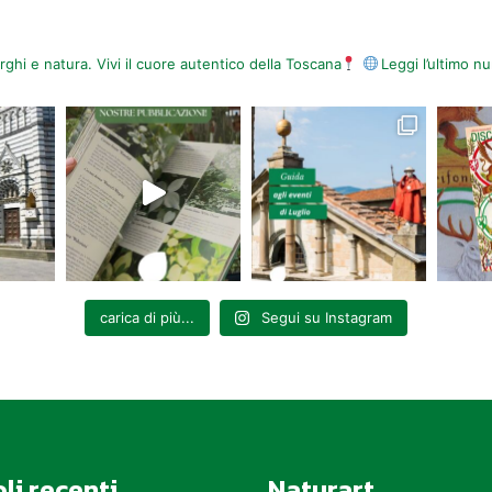
orghi e natura. Vivi il cuore autentico della Toscana
Leggi l’ultimo 
carica di più...
Segui su Instagram
oli recenti
Naturart