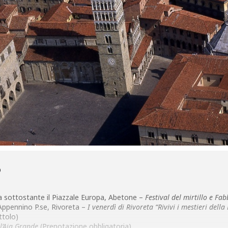
O
 sottostante il Piazzale Europa, Abetone –
Festival del mirtillo e Fab
Appennino P.se, Rivoreta –
I venerdì di Rivoreta “Rivivi i mestieri del
ttolo)
ll’Aia Grande
(Prenotazione obbligatoria)