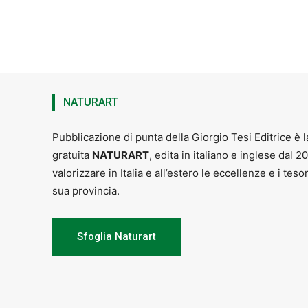
– dalle ore 15.00 alle ore 20.00
Mac
– ore 17.00
Palazzo Achilli, Gavina
di alcuni Georgofili”
, conferenza a cu
– ore 21.00
Piazza Matteotti, San M
– ore 21.30
Sala Misericordia, Prat
– dalle 11.00
Piazza dell’Acerone, P
ecc.)
Tutto il giorno Piazza Le Regine, A
NATURART
Aula Verde Il Serrettone, Melo –
Fes
Mercoledì 22 AGOSTO
Pubblicazione di punta della Giorgio Tesi Editrice è l
Fino a domenica 26 Agosto
Piazza
gratuita
NATURART
, edita in italiano e inglese dal 2
Montagna P.se (serate in musica, folk
valorizzare in Italia e all’estero le eccellenze e i teso
Tutti i pomeriggi Piazza Ferrucci, Cu
sua provincia.
Giovedì 23 AGOSTO
Fino a venerdì 24 Agosto
Piazza S
– ore 16.30
Palazzo Achilli, Gavinan
Presentazione tesi “San Miniato a Cal
Sfoglia Naturart
dei Beni Archeologici, Artistici, Archiv
Venerdì 24 AGOSTO
– ore 16.00
Museo della Gente dell’
sedie”
, a seguire merenda al Circolo