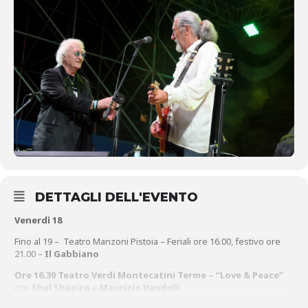
DETTAGLI DELL'EVENTO
Venerdì 18
Fino al 19 – Teatro Manzoni Pistoia – Feriali ore 16.00, festivo ore
21.00 –
Il Gabbiano
Ore 16.30 Teatro Verdi Montecatini Terme – “Love & Peace”
con
Shel Shapiro
e
Maurizio Vandelli