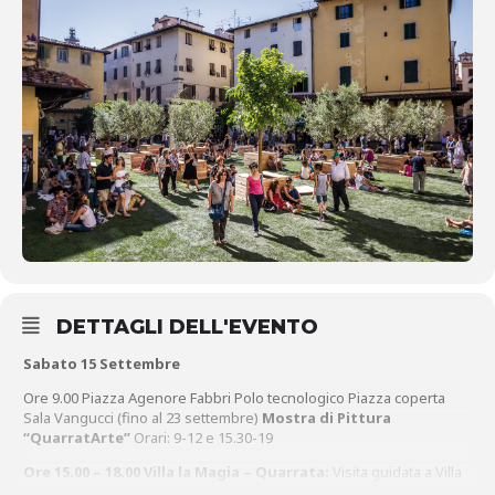
DETTAGLI DELL'EVENTO
Sabato 15 Settembre
Ore 9.00 Piazza Agenore Fabbri Polo tecnologico Piazza coperta
Sala Vangucci (fino al 23 settembre)
Mostra di Pittura
“QuarratArte”
Orari: 9-12 e 15.30-19
Ore 15.00 – 18.00
Villa la Magia – Quarrata:
Visita guidata a Villa
Medicea La Magia, parco arte contemporanea e trekking nella vigna