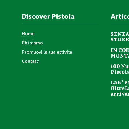
Discover Pistoia
Artic
Home
SENZA
STREE
Chi siamo
IN CO
Promuovi la tua attività
MONTA
Contatti
100 Nu
Pistoia
La 6ª e
OltreL
arriva