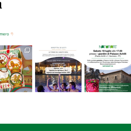
m
numero