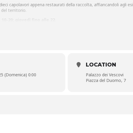
ieci capolavori appena restaurati della raccolta, affiancandoli agli esi
del territorio.
10-20; giovedì fino alle 22.
:
€ 90
 inclusi. Prenotazione obbligatoria
gresso alla mostra incluso.
LOCATION
o ore 18
,
consulta il calendario online
 25 (Domenica) 0:00
Palazzo dei Vescovi
Piazza del Duomo, 7
rsone con Alzheimer e chi se ne prende cura.
ngua Italiana dei Segni)
à per il pubblico: pistoiamusei.it