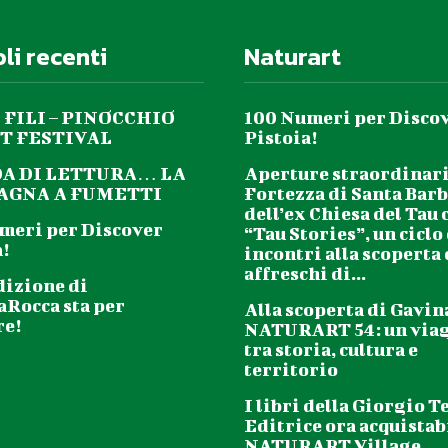
oli recenti
Naturart
 FILI – PINOCCHIO
100 Numeri per Disco
T FESTIVAL
Pistoia!
DA DI LETTURA… LA
Aperture straordinari
GNA A FUMETTI
Fortezza di Santa Barb
dell’ex Chiesa del Tau 
meri per Discover
“Tau Stories”, un ciclo
!
incontri alla scoperta
affreschi di...
dizione di
aRocca sta per
Alla scoperta di Gavin
re!
NATURART 54: un via
tra storia, cultura e
territorio
I libri della Giorgio T
Editrice ora acquistabi
NATURART Village