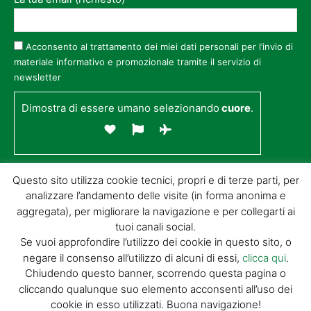
Acconsento al trattamento dei miei dati personali per l’invio di
materiale informativo e promozionale tramite il servizio di
newsletter
Dimostra di essere umano selezionando
cuore
.
Questo sito utilizza cookie tecnici, propri e di terze parti, per
analizzare l’andamento delle visite (in forma anonima e
aggregata), per migliorare la navigazione e per collegarti ai
tuoi canali social.
Se vuoi approfondire l’utilizzo dei cookie in questo sito, o
negare il consenso all’utilizzo di alcuni di essi,
clicca qui
.
© GIORGIO TESI EDITRICE S.R.L. | P.IVA
Chiudendo questo banner, scorrendo questa pagina o
01732650476 | VIA DI BADIA 14 – 51100 LOC.
cliccando qualunque suo elemento acconsenti all’uso dei
BOTTEGONE (PISTOIA) |
POWERED BY
ALLYMIND
cookie in esso utilizzati. Buona navigazione!