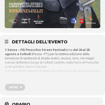
DETTAGLI DELL'EVENTO
Il
Senza – Fili Pinocchio Street Festival
torna
dal 26 al 28
agosto a Collodi
(Pescia –PT) per la settima edizione della
kermesse di spettacoli di strada: teatro, musica, circo, nei magici
scenari dell’antico borgo di Collodi Castello, nella Parco di Pinocchio
e nel giardino storico Garzoni.
Con una offerta artistica di altolivello internazionale, le produzioni in
scena a Collodi rappresentano quanto di meglio il variegato
universo dello spettacolo di strada possa offrire. Questa edizione
sarà ricca di sorprese: il pubblico tornerà a vivere il festival senza
MORE
restrizioni e senza obbligo di prenotazione.
Il programma di Collodi Castello verrà potenziato, si tornerà ad
ospitare platee numerose e spettacoli interi al posto di repliche
brevi.
ORARIO