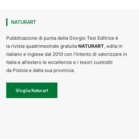
Treviso
, con il contributo determinante della
Fondazione Cassa di
Risparmio di Pistoia e Pescia
, con il contributo del MiC,
il Patrocinio
della Regione Toscana
, il sostegno del
Comune di Pescia e della Banca
di Pescia e Cascina
.
NATURART
Il programma completo su www.senza-fili.it
Pubblicazione di punta della Giorgio Tesi Editrice è
la rivista quadrimestrale gratuita
NATURART
, edita in
italiano e inglese dal 2010 con l’intento di valorizzare in
Italia e all’estero le eccellenze e i tesori custoditi
da Pistoia e dalla sua provincia.
Sfoglia Naturart