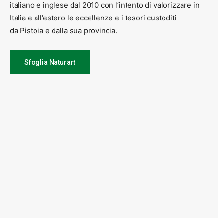
italiano e inglese dal 2010 con l’intento di valorizzare in
Accademia Musicale della Valdinievole cell. 335 7665083
Italia e all’estero le eccellenze e i tesori custoditi
cameratamusicale@yahoo.it
da Pistoia e dalla sua provincia.
Andrea Mattiello cell. 340 8478119
Sfoglia Naturart
www.andreamattiello.blogspot.com