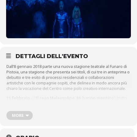
DETTAGLI DELL'EVENTO
Dall’8 gennaio 2018 parte una nuova stagione teatrale al Funaro di
Pistoia, una stagione che presenta sei titoli, di cui tre in anteprima o
debutto e tre esito di processi residenziali o collaborazioni
artistiche con le compagnie ospiti, che delinea in modo ancora più
chiaro la vocazione del Centro come polo creativo internazionale.
11 febbraio
– “
Il caso Malaussène. Mi hanno mentito
“, tratto
dal libro omonimo, l’ultimo romanzo di Daniel Pennac, uscito nel
2017. Protagonisti saranno lo stesso Pennac e Pako Ioffredo, diretti
da Clara Bauer, con la collaborazione artistica di Ximo Solano, le
MORE
musiche di Alice Pennacchioni, le immagini video di Bbros
productions.
24 febbraio
– “
R.osa – 10 esercizi per nuovi virtuosismi
“, lo