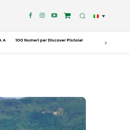
A A
100 Numeri per Discover Pistoia!