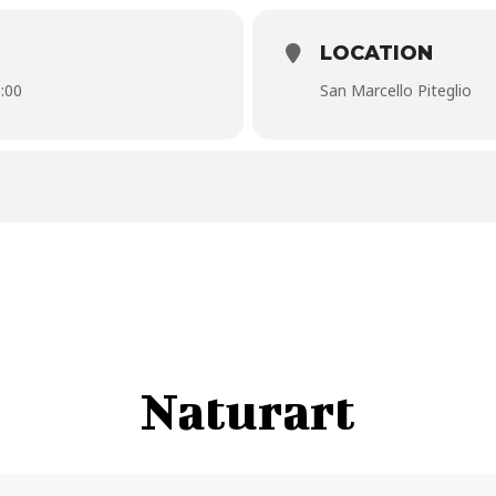
onale Toscana musiche di Giuseppe Verdi arrangiamento di Francesco O
nale – Tel.
0573 621289
LOCATION
:00
San Marcello Piteglio
Naturart