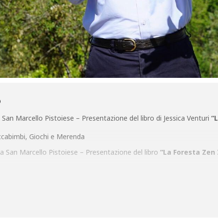
O
an Marcello Pistoiese – Presentazione del libro di Jessica Venturi
“
ccabimbi, Giochi e Merenda
 San Marcello Pistoiese – Presentazione del libro
“La Foresta Zen
 di San Marcello Pistoiese – Dell’Arte Contagiosa – Lettura e comme
 mancanti ai voti. Piccarda Donati”
nale – Tel.
0573 621289
co in loc. Poggio del Giudeo, San Marcello Pistoiese
‘GLI ANNI VER