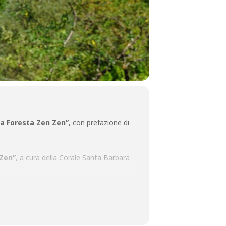
La Foresta Zen Zen”
, con prefazione di
 Zen”
, a cura della Corale Santa Barbara
nto del canto III del Paradiso dantesco
DI’
di e con Alessandro Riccio Ensemble