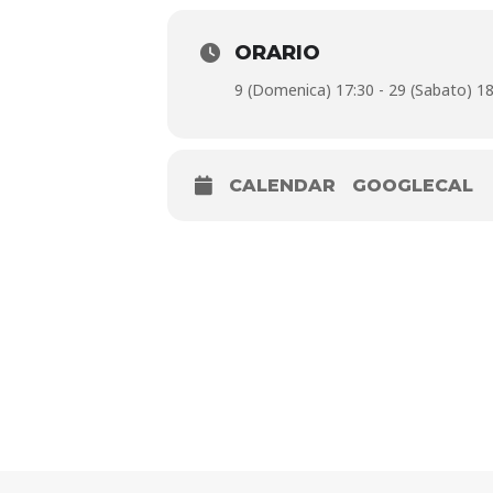
di archi e fiati dell’Orchestra Regi
Info e prenotazioni
: Biblioteca Comu
ORARIO
9 (Domenica) 17:30 - 29 (Sabato) 18
CALENDAR
GOOGLECAL