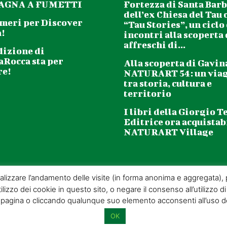
GNA A FUMETTI
Fortezza di Santa Barb
dell’ex Chiesa del Tau 
meri per Discover
“Tau Stories”, un ciclo
!
incontri alla scoperta
affreschi di...
dizione di
aRocca sta per
Alla scoperta di Gavin
re!
NATURART 54: un via
tra storia, cultura e
territorio
I libri della Giorgio T
Editrice ora acquistabi
NATURART Village
analizzare l’andamento delle visite (in forma anonima e aggregata), pe
ilizzo dei cookie in questo sito, o negare il consenso all’utilizzo di
gina o cliccando qualunque suo elemento acconsenti all’uso dei 
.R.L. | P.IVA 01732650476 | VIA DI BADIA 14 – 51100 LOC. BOTTEGONE (PISTOIA
Privacy Policy
|
Cookie Policy
|
Condizioni di vendita
|
Site Map
OK