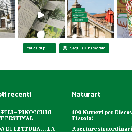
carica di più...
Segui su Instagram
oli recenti
Naturart
 FILI – PINOCCHIO
100 Numeri per Disco
T FESTIVAL
Pistoia!
DA DI LETTURA… LA
Aperture straordinari