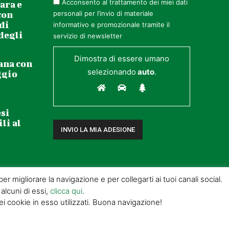
Acconsento al trattamento dei miei dati
ara e
con
personali per l’invio di materiale
 di
informativo e promozionale tramite il
 degli
servizio di newsletter
Dimostra di essere umano
ana con
selezionando
auto
.
ggio
esi
li al
r migliorare la navigazione e per collegarti ai tuoi canali social.
 alcuni di essi,
clicca qui
.
cookie in esso utilizzati. Buona navigazione!
) |
POWERED BY ALLYMIND