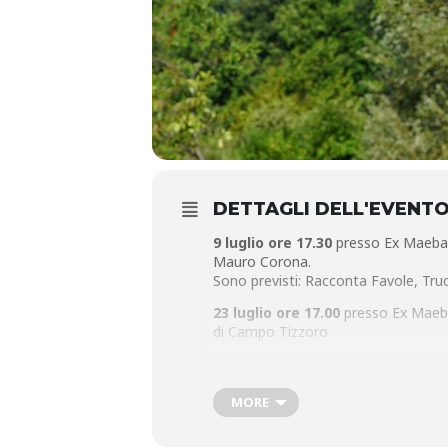
DETTAGLI DELL'EVENT
9 luglio ore 17.30
presso Ex Maeba S
Mauro Corona.
Sono previsti: Racconta Favole, Tru
23 luglio ore 17.00
presso Ex Maeba
di Campo Tizzoro
27 luglio ore 21.15
presso la Chiesa
“Il Cielo della Luna e gli spiriti
Info e prenotazioni
: Biblioteca Comu
MORE
29 luglio ore 18.00
Concerto nel bos