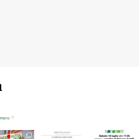
m
numero