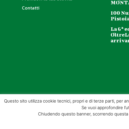
MONTA
Contatti
100 Nu
Pistoia
La 6ª e
OltreL
arriva
Questo sito utilizza cookie tecnici, propri e di terze parti, per 
Se vuoi approfondire l’ut
Chiudendo questo banner, scorrendo questa pa
© GIORGIO TESI EDITRICE S