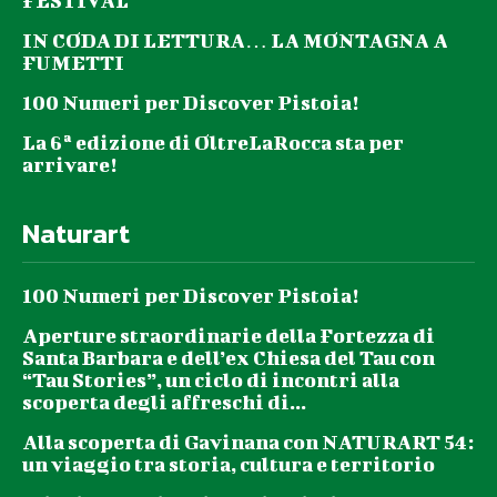
FESTIVAL
ore 17 Località Mollungo Ferruccia
Arboretum visita guidata al giardino pubblico
IN CODA DI LETTURA… LA MONTAGNA A
per conoscere la storia del sito e le tipologie di
FUMETTI
alberi piantati
Civitas cittadinanza attiva
100 Numeri per Discover Pistoia!
lunedì 26 settembre
La 6ª edizione di OltreLaRocca sta per
ore 21 sede Misericordia via Brunelleschi 36
arrivare!
Corso di primo soccorso e soccorritore livello
base
Misericordia di Quarrata
Naturart
mercoledì 28 settembre
ore 17 – 19 Sala Vangucci Polo tecnologico
Libero Grassi
100 Numeri per Discover Pistoia!
Progetto “Argento attivo”, incontro su “La salute
fra corretti stili di vita e sana alimentazione:
Aperture straordinarie della Fortezza di
quali strategie possiamo adottare nella Terza Età”
Santa Barbara e dell’ex Chiesa del Tau con
Cooperativa “L’Orizzonte” in collaborazione
“Tau Stories”, un ciclo di incontri alla
con Comune di Quarrata, AIMA Pistoia, con il
scoperta degli affreschi di...
contributo della Fondazione Caript
Alla scoperta di Gavinana con NATURART 54:
giovedì 29 settembre
ore 21 Sala Vangucci Polo tecnologico
un viaggio tra storia, cultura e territorio
Libero Grassi