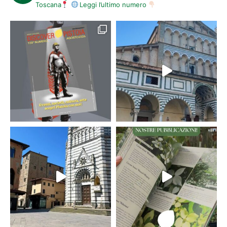
Toscana
Leggi l’ultimo numero
Inaugurazione della mostra fotografica di Daniele
Manetti e Massimo Gori dedicata al paesaggio di
Quarrata (la mostra è aperta fino al 22 settembre)
Legambiente Quarrata
ore 15.00-19.00: Via Medicea di Quarrata
L’anello delle strade bianche, delle vigne e delle
olivete
Itinerari guidati da esperte guide ambientali
alla scoperta del territorio, nell’ambito del
progetto “Argento attivo”, rivolto a persone
ultrasessantacinquenni.
Cooperativa “L’Orizzonte” in collaborazione con
Comune di Quarrata, AIMA Pistoia, con il contributo
della Fondazione Caript.
Per prenotazioni:
0573 775190
–
393 8660085
ore 16 Giardino della Villa Medicea La Magia
Benvenuti ragazzi – Festa per tutte le bambine ed i
bambini di Quarrata nati nel 2021
Comune di Quarrata con il contributo della Banca
Alta Toscana
ore 21.30 area antistante la fontana di Daniel
Buren Villa Medicea La Magia
Osservazione di Giove, Saturno e profondo cielo