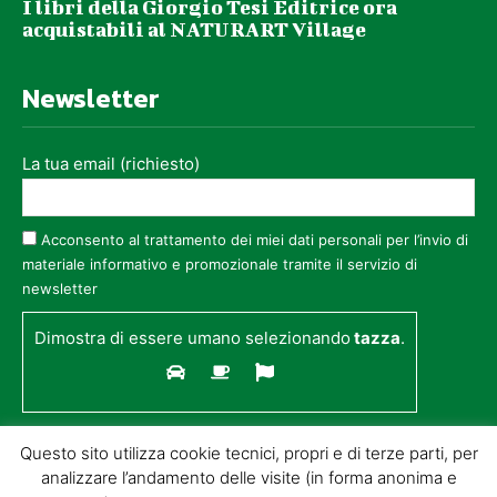
Presentazione del libro “Verso la fine del viaggio
I libri della Giorgio Tesi Editrice ora
– la voce di un dialogo interiore” di Biagio Falcini
acquistabili al NATURART Village
Centro culturale Sbarra Don Dario Flori
ore 21 Comitato Croce Rossa Piana pistoiese
Newsletter
Via Bocca di Gora e Tinaia n. 67 Quarrata
Corso di accesso per aspiranti volontari
Croce Rossa Italiana comitato piana pistoiese
La tua email (richiesto)
Acconsento al trattamento dei miei dati personali per l’invio di
materiale informativo e promozionale tramite il servizio di
newsletter
Dimostra di essere umano selezionando
tazza
.
Questo sito utilizza cookie tecnici, propri e di terze parti, per
analizzare l’andamento delle visite (in forma anonima e