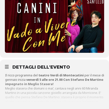
DETTAGLI DELL'EVENTO
Il ricco programma del
teatro Verdi di Montecatini
per il mese di
gennaio inizia
venerdì 5 alle ore 21.00 Con Stefano De Martino
impegnato in Meglio Stasera!
Meglio stasera che domani o mai’, cantava negli anni 60 Miranda
Martino in una piccola canzone gioiello arrangiata da Morricone. E’
quello che pensa Stefano De Martino: stasera è proprio il momento
giusto per venire a incontrarlo a teatro e trascorrere insieme un
paio d’ore spensierate, nel senso letterale del termine ma