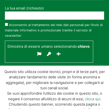
La tua email (richiesto)
Acconsento al trattamento dei miei dati personali per l’invio di
materiale informativo e promozionale tramite il servizio di
newsletter
Dimostra di essere umano selezionando
chiave
.
Questo sito utilizza cookie tecnici, propri e di terze parti, per
analizzare l’andamento delle visite (in forma anonima e
aggregata), per migliorare la navigazione e per collegarti ai
tuoi canali social.
Se vuoi approfondire l’utilizzo dei cookie in questo sito, o
negare il consenso all’utilizzo di alcuni di essi,
clicca qui
.
© GIORGIO TESI EDITRICE S.R.L. | P.IVA
Chiudendo questo banner, scorrendo questa pagina o
01732650476 | VIA DI BADIA 14 – 51100 LOC.