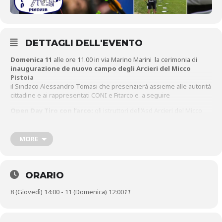
DETTAGLI DELL'EVENTO
Domenica 11
alle ore 11.00 in via Marino Marini la cerimonia di
inaugurazione de nuovo campo degli Arcieri del Micco
Pistoia
il Sindaco Alessandro Tomasi che presenzierà assieme alle autorità
cittadine e ai rappresentati CONI e Fitarco e a seguire
Open Day Tiro con l’arco:
gli istruttori dell’Asd
Arcieri del Micco
saranno a disposizione per prove di tiro per ragazzi e adulti
Ambientazione Storica a cura di Associazione
Nobiltà e Contado
MORE
saranno presenti all’evento AVIS – Croce Verde, Comitato Cittadino
di Pistoia
ORARIO
8 (Giovedì) 14:00 - 11 (Domenica) 12:00
11