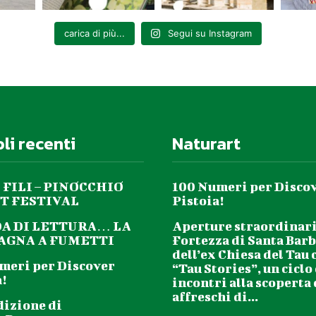
carica di più...
Segui su Instagram
oli recenti
Naturart
 FILI – PINOCCHIO
100 Numeri per Disco
T FESTIVAL
Pistoia!
DA DI LETTURA… LA
Aperture straordinari
GNA A FUMETTI
Fortezza di Santa Barb
dell’ex Chiesa del Tau 
meri per Discover
“Tau Stories”, un ciclo
!
incontri alla scoperta
affreschi di...
dizione di