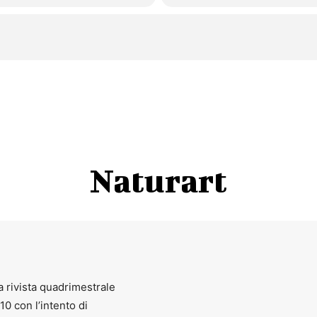
Naturart
bellissima performer a tutto tondo che danza, canta e recita da dive
a rivista quadrimestrale
010 con l’intento di