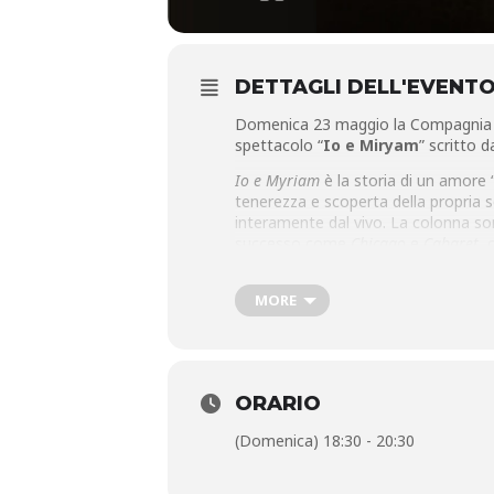
DETTAGLI DELL'EVENT
Domenica 23 maggio la Compagnia teat
spettacolo “
Io e Miryam
” scritto d
Io e Myriam
è la storia di un amore “
tenerezza e scoperta della propria s
interamente dal vivo. La colonna so
successo come
Chicago
e
Cabaret
, 
da Gaia Perretta e da Marco Guerra 
Un’ora e dieci di teatro, danza e mus
MORE
amore profondo e controverso.
ORARIO
(Domenica) 18:30 - 20:30