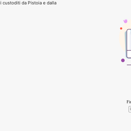
ri custoditi da Pistoia e dalla
uesonorità originali e per la sua scioltezza negli accompagnamenti.
ovanni Gentile, autore e regista teatrale, che nel 2015 ha vinto il P
n inglese per l’Australia, in francese e in russo.
a.penta.teatro@gmail.com
nder 18 – over 65)
tacolo:
ore 18.30
iati.
le norme previste dai protocolli, è gradita prenotazione.