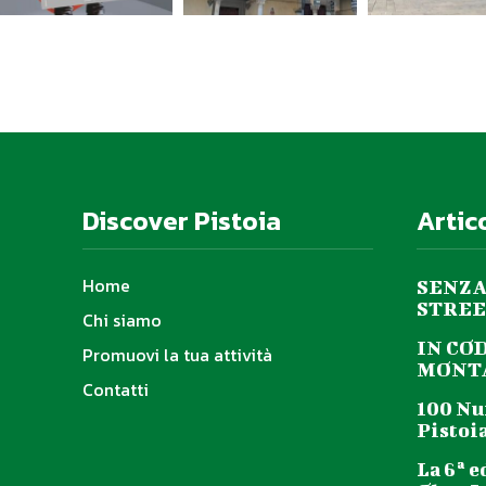
Discover Pistoia
Artic
Home
SENZA
STREE
Chi siamo
IN CO
Promuovi la tua attività
MONTA
Contatti
100 Nu
Pistoia
La 6ª e