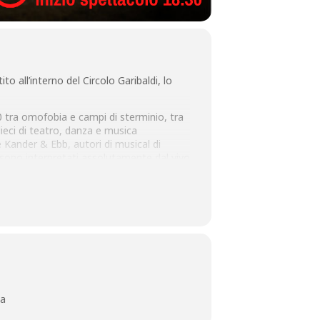
 all’interno del Circolo Garibaldi, lo
40 tra omofobia e campi di sterminio, tra
ieci di teatro, danza e musica
 Kander & Ebb, autori di musical di
 sono interpretati assolutamente dal vivo
 nella bellezza della Storia e in un
ia