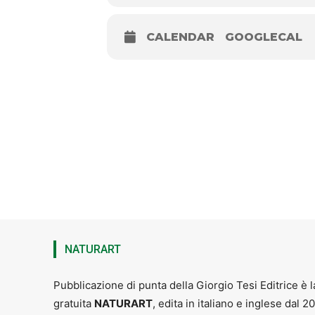
CALENDAR
GOOGLECAL
Gaia Perretta
è una giovanissima e 
NATURART
Pubblicazione di punta della Giorgio Tesi Editrice è l
gratuita
NATURART
, edita in italiano e inglese dal 2