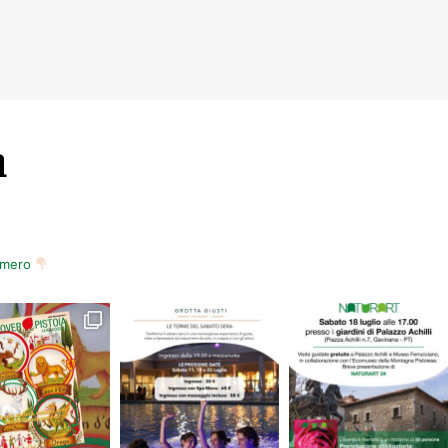
m
numero