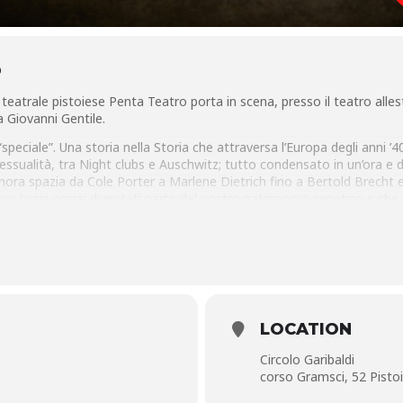
O
rale pistoiese Penta Teatro porta in scena, presso il teatro allestito
a Giovanni Gentile.
speciale”. Una storia nella Storia che attraversa l’Europa degli anni ’
essualità, tra Night clubs e Auschwitz; tutto condensato in un’ora e d
nora spazia da Cole Porter a Marlene Dietrich fino a Bertold Brecht e
con brani ormai diventati parte del nostro patrimonio genetico e che
al pianoforte.
ica che portano lo spettatore a restare incollato alla sedia, trascinato
LOCATION
Circolo Garibaldi
corso Gramsci, 52 Pisto