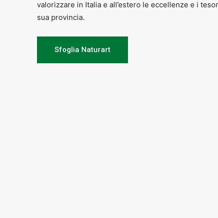
valorizzare in Italia e all’estero le eccellenze e i teso
sua provincia.
Sfoglia Naturart
Marco Guerra
si distingue per le s
Lo spettacolo è stato scritto da Gi
e che ha visto
Io e Miryam
tradotto i
Per info e prenotazioni:
compagni
tel.: 339.1523409 – 348.2589034
Ticket:
€ 10 intero – € 8 ridotto (u
Ingresso:
ore 18.00 –
Inizio spet
Posti limitati e regolarmente distanz
N.B.: Data l’attuazione di tutte 