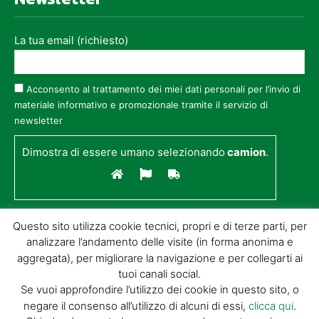
La tua email (richiesto)
Acconsento al trattamento dei miei dati personali per l’invio di
materiale informativo e promozionale tramite il servizio di
newsletter
Dimostra di essere umano selezionando
camion
.
Questo sito utilizza cookie tecnici, propri e di terze parti, per
analizzare l’andamento delle visite (in forma anonima e
aggregata), per migliorare la navigazione e per collegarti ai
tuoi canali social.
Se vuoi approfondire l’utilizzo dei cookie in questo sito, o
negare il consenso all’utilizzo di alcuni di essi,
clicca qui
.
© GIORGIO TESI EDITRICE S.R.L. | P.IVA