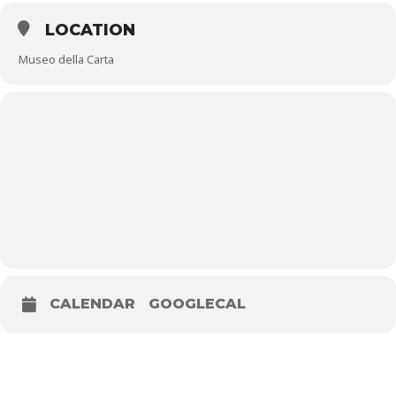
Per maggiori informazioni e prenotazioni
0572 408432
LOCATION
relazioniesterne@museodellacarta.org | museodellacarta.org
Museo della Carta
CALENDAR
GOOGLECAL