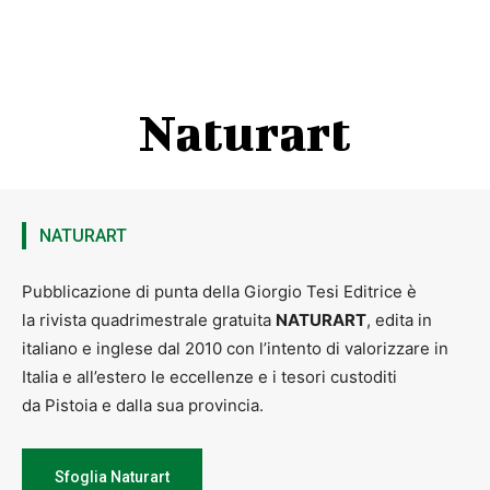
programma dal 24 al 26 marzo 2023
, si propone di prendere in
esame l’attuale contesto europeo nelle due accezioni sopraddette,
alla luce della “politica della cultura” teorizzata e praticata alla SEC,
per evidenziare le priorità di oggi per un’azione della cultura
fondata sul dialogo, la consapevolezza e la responsabilità”. Hanno
Naturart
già dato la loro disponibilità ad intervenire: il filosofo Giuseppe
Goisis e lo storico Francesco Leoncini, il giurista greco Charilaos
Charakas, Michael Schäfer (docente di scienze politiche -Germania),
Claude Brulant, (già funzionario della Commissione Europea -
Francia), l’economista francese Michèle Favreau.
NATURART
Pubblicazione di punta della Giorgio Tesi Editrice è
la rivista quadrimestrale gratuita
NATURART
, edita in
italiano e inglese dal 2010 con l’intento di valorizzare in
Italia e all’estero le eccellenze e i tesori custoditi
da Pistoia e dalla sua provincia.
Sfoglia Naturart