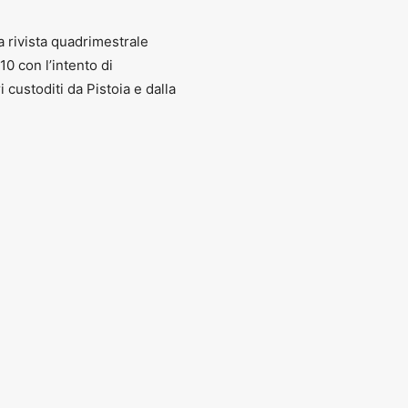
poraneo di Palazzo Fabroni
4.00
sabato, domenica
,
festivi
(
8 dicembre, 26 dicembre e 6 gennaio
)
e 
a rivista quadrimestrale
010 con l’intento di
0
ri custoditi da Pistoia e dalla