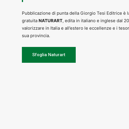
Museo del Novecento e del Contem
Dal
martedì al venerdì
,
ore 10.00/1
Pubblicazione di punta della Giorgio Tesi Editrice è l
gratuita
NATURART
, edita in italiano e inglese dal 2
N
atale e Capodanno
ore 16.00/19.0
chiusi il lunedì non festivo
valorizzare in Italia e all’estero le eccellenze e i teso
sua provincia.
Sfoglia Naturart