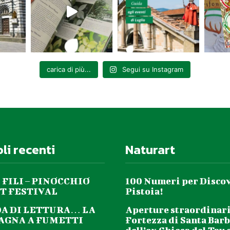
carica di più...
Segui su Instagram
oli recenti
Naturart
 FILI – PINOCCHIO
100 Numeri per Disco
T FESTIVAL
Pistoia!
DA DI LETTURA… LA
Aperture straordinari
GNA A FUMETTI
Fortezza di Santa Barb