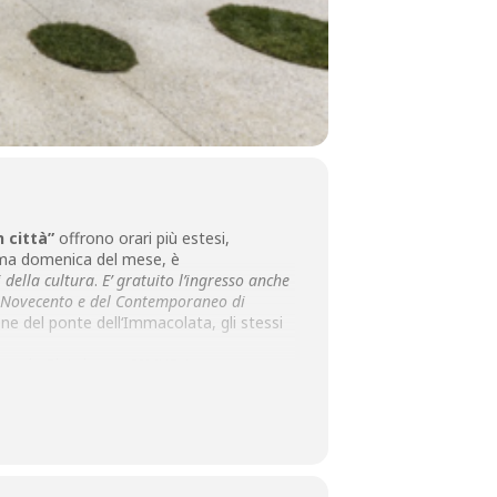
n città”
offrono orari più estesi,
ima domenica del mese, è
 della cultura
.
E’ gratuito l’ingresso anche
l Novecento e del Contemporaneo di
one del ponte dell‘Immacolata, gli stessi
useale Pistoiese – SIMUP (www.
sei, i percorsi di visita, le proposte e i
30
, nella
Sala Maggiore del Palazzo
a cura di Giorgio Tesi Editrice, in
pone nelle sale del Museo Civico d’arte
olo, in diretto dialogo con i ritratti