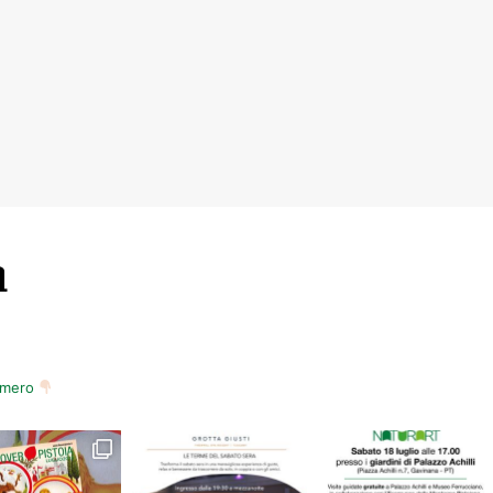
m
numero