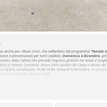
O
tive anche per i
Musei Civici
, che nell’ambito del programma
“Natale i
ostre e presentazioni per tutti i pubblici.
Domenica 4 dicembre
, pr
istero della Cultura che prevede l’
ingresso gratuito nei musei e luoghi
 antica in Palazzo Comunale, Museo dello Spedale del Ceppo e Museo de
 con
orario continuato 10.00-18.00
.
Venerdì 9 dicembre
, in occasi
te
dalle
ore 10.00 alle ore 18.00
.
00
, presso l‘
Antico Palazzo dei Vescovi
(piazza Duomo 3) il Sistema M
deriscono anche i Musei Civici, presenta in conferenza stampa i suoi mu
 una originale veste grafica. Lo stesso
Venerdì 16 dicembre
,
ore 17.
ografica
‘Pistorienses. Ritratti classici, racconti contemporanei’
ia/U.O. Attività Culturali e U.O. Musei e Beni Culturali.
ò Begliomini, ospitata nelle Sale Affrescate del Palazzo Comunale, pro
personaggi contemporanei di origini pistoiesi, scelte per analogia di ru