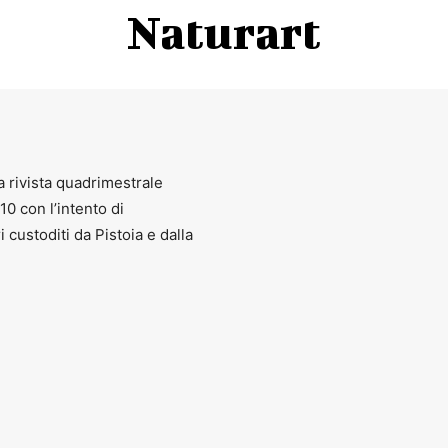
Naturart
Gli eventi a ingresso libero sono fino a esaurimento posti
Biglietteria Teatro Manzoni
: Tel.
0573 991609
–
0573 27112
rtedì e giovedì ore 16-19; mercoledì ore 11-15; venerdì e sabato ore 
a rivista quadrimestrale
010 con l’intento di
Biglietteria il Funaro
: Tel.
0573 977225
ri custoditi da Pistoia e dalla
Orari: mercoledì e giovedìore 15.30-19.30.
ia sarà aperta anche un’ora prima degli spettacoli presso la sede dell
Prevendita dall 11 gennaio
.