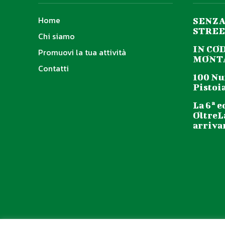
Home
SENZA
STREE
Chi siamo
IN CO
Promuovi la tua attività
MONTA
Contatti
100 Nu
Pistoia
La 6ª e
OltreL
arriva