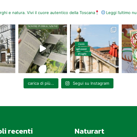
orghi e natura. Vivi il cuore autentico della Toscana
Leggi l’ultimo 
carica di più...
Segui su Instagram
oli recenti
Naturart