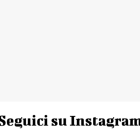
Online su
www.bigliettoveloce.it
azioni sul programma
:
www.leparoledihurbinek.itleparoledihurb
Seguici su Instagra