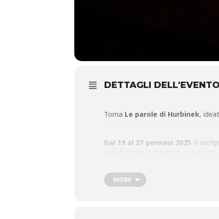
DETTAGLI DELL'EVENT
Torna
Le parole di Hurbinek
, idea
Dal 19 al 27 gennaio 2025
si svolg
iniziative per la durata di una settim
musicali e con laboratori scolastici 
riflessione sul passato e sul tempo 
Con una novità rispetto alle due edi
MORE
L’11 gennaio, alle ore 18
, si svolg
Hurbinek, con la presentazione del l