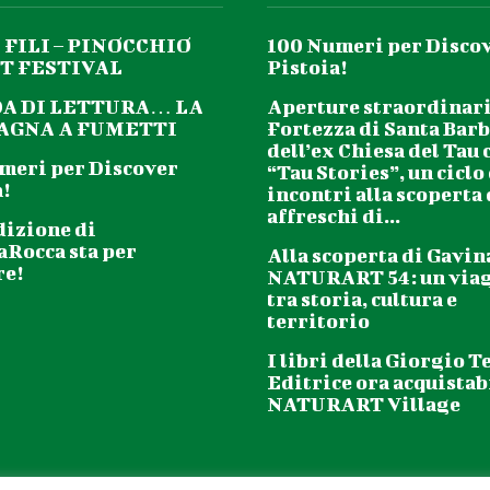
 FILI – PINOCCHIO
100 Numeri per Disco
T FESTIVAL
Pistoia!
DA DI LETTURA… LA
Aperture straordinari
GNA A FUMETTI
Fortezza di Santa Barb
dell’ex Chiesa del Tau 
meri per Discover
“Tau Stories”, un ciclo
!
incontri alla scoperta
affreschi di...
dizione di
aRocca sta per
Alla scoperta di Gavin
re!
NATURART 54: un via
tra storia, cultura e
territorio
I libri della Giorgio T
Editrice ora acquistabi
NATURART Village