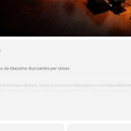
O
to da Massimo Bucciantini per Uniser.
erà la terza edizione. Dopo il successo della prima e seconda edizione
ana dedicate al Giorno della Memoria. E lo farà, contro ogni retorica, co
che nelle settimane precedenti si sono tenuti in diverse scuole della ci
presente, con il coinvolgimento di numerosi personaggi di rilievo del 
zioni precedenti.
erà alla
Libreria Lo spazio
l’anteprima,
Aspettando Hurbinek
, orga
ibro di Primo Levi, Carteggio con Heinz Riedt, a cura di Martina Meng