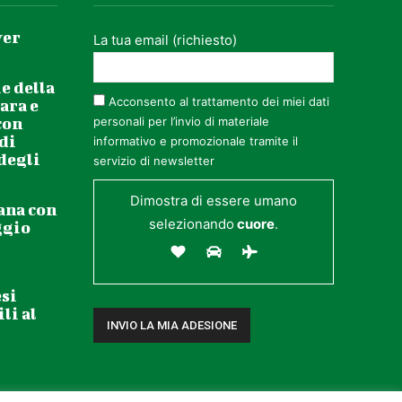
ver
La tua email (richiesto)
e della
Acconsento al trattamento dei miei dati
ara e
con
personali per l’invio di materiale
 di
informativo e promozionale tramite il
 degli
servizio di newsletter
Dimostra di essere umano
ana con
selezionando
cuore
.
ggio
esi
li al