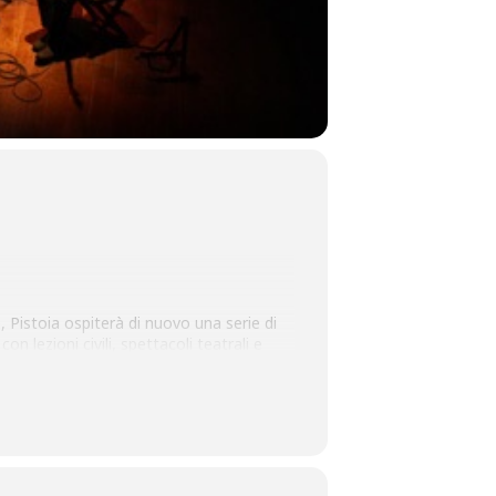
, Pistoia ospiterà di nuovo una serie di
n lezioni civili, spettacoli teatrali e
ttà e della provincia. Un’occasione di
mondo culturale e artistico nazionale.
nizzato da Le amiche e gli amici di
oni (appena uscito per Einaudi). A