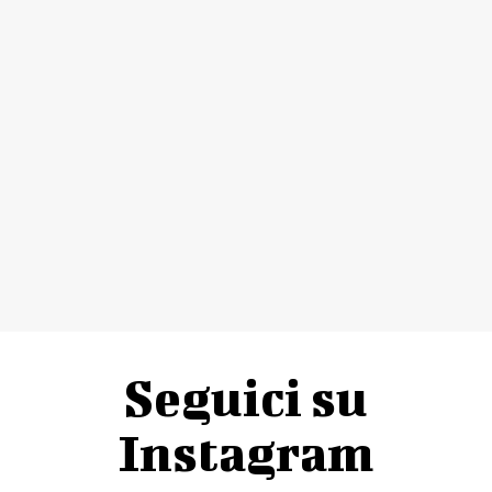
sabato 28 ottobre (ore 20.30)
LEONORE
GIORGI
LONQUICH
ORCHESTRA LEONORE
Daniele Giorgi direttore
Alexander Lonquich pianoforte
Schumann Concerto per pianoforte e orchestra op. 54
Dvo�ák Sinfonia n. 7 op. 70, B. 141
CAMPAGNA ABBONAMENTI, FORMULA “LIBERO” e BIGLIETTI:
0573
991609
·
27112 · 977225
– WWW.TEATRIDIPISTOIA.IT
Seguici su
Instagram