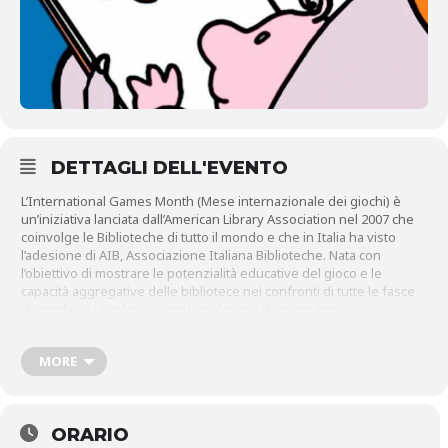
DETTAGLI DELL'EVENTO
L’International Games Month (Mese internazionale dei giochi) è
un’iniziativa lanciata dall’American Library Association nel 2007 che
coinvolge le Biblioteche di tutto il mondo e che in Italia ha visto
l’adesione di AIB, Associazione Italiana Biblioteche. Nata con
l’obiettivo di mostrare le potenzialità educative del gioco e le
capacità aggregative delle bibliotece nei confronti di tutte le fasce
di cittadini, si svolge ovunque nel mese di novembre.
La
Biblioteca San Giorgio
, nello spirito di questa iniziativa, dedica
al gioco il mese di Novembre con la proposta di un ricco programma
MORE
di azioni e attività dedicato al gioco già a partire dalla “copertina”
della biblioteca. Nelle vetrine che costeggiano la passeggiata di
entrata sarà infatti allestita la mostra “Giochi da tavolo di ieri e di
oggi”, a cura dell’associazione Astèria.
La mostra si inaugura
ORARIO
sabato 4 novembre alle ore 15 e resterà visitabile fino al 28