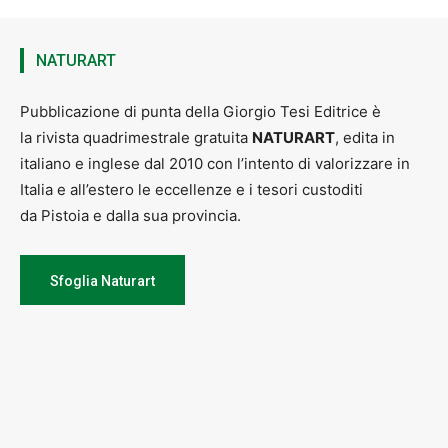
Per bambini da 18 a 36 mesi.
ore 17-18
NATURART
Massimo 8 bambini a incontro
.
Per partecipare occorre prenotarsi, inviando una mail a
Pubblicazione di punta della Giorgio Tesi Editrice è
corsi.sangiorgio@comune.pistoia.it, indicando nome,cognome ed
la rivista quadrimestrale gratuita
NATURART
, edita in
età del bambino.
italiano e inglese dal 2010 con l’intento di valorizzare in
Italia e all’estero le eccellenze e i tesori custoditi
da Pistoia e dalla sua provincia.
Sfoglia Naturart