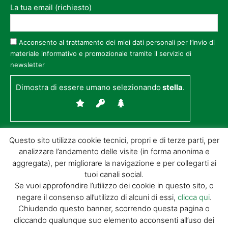
La tua email (richiesto)
Acconsento al trattamento dei miei dati personali per l’invio di
materiale informativo e promozionale tramite il servizio di
newsletter
Dimostra di essere umano selezionando
stella
.
Questo sito utilizza cookie tecnici, propri e di terze parti, per
analizzare l’andamento delle visite (in forma anonima e
aggregata), per migliorare la navigazione e per collegarti ai
tuoi canali social.
Se vuoi approfondire l’utilizzo dei cookie in questo sito, o
negare il consenso all’utilizzo di alcuni di essi,
clicca qui
.
© GIORGIO TESI EDITRICE S.R.L. | P.IVA
Chiudendo questo banner, scorrendo questa pagina o
01732650476 | VIA DI BADIA 14 – 51100 LOC.
cliccando qualunque suo elemento acconsenti all’uso dei
BOTTEGONE (PISTOIA) |
POWERED BY