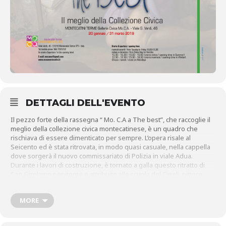
DETTAGLI DELL'EVENTO
Il pezzo forte della rassegna “ Mo. C.A a The best”, che raccoglie il
meglio della collezione civica montecatinese, è un quadro che
rischiava di essere dimenticato per sempre. L’opera risale al
Seicento ed è stata ritrovata, in modo quasi casuale, nella cappella
dove sorgerà il nuovo commissariato di Polizia in viale Adua.
Durante i lavori di costruzione, è tornato a galla questo ritratto di
San Girolamo penitente e attribuito alla scuola del Cigoli, pittore
toscano dell’epoca. Si tratta di un olio su tela, restaurato con
massima attenzione e restituito al pubblico.
MORE
Il dipinto non è l’unica novità della galleria civica inaugurata nel
2012. La mostra infatti raccoglie tutto il meglio della collezione,
passando attraverso quattro sale a tema diverso: la prima è