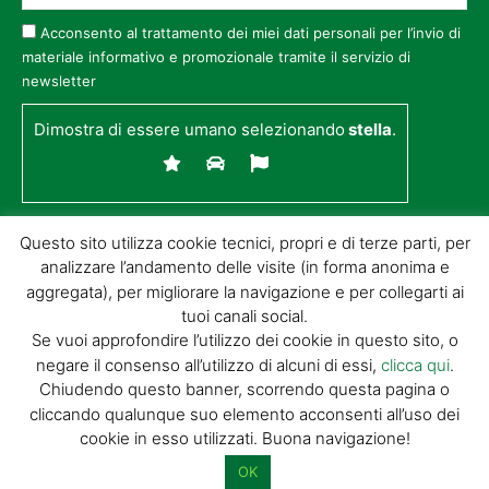
Acconsento al trattamento dei miei dati personali per l’invio di
materiale informativo e promozionale tramite il servizio di
newsletter
Dimostra di essere umano selezionando
stella
.
Questo sito utilizza cookie tecnici, propri e di terze parti, per
analizzare l’andamento delle visite (in forma anonima e
aggregata), per migliorare la navigazione e per collegarti ai
tuoi canali social.
Se vuoi approfondire l’utilizzo dei cookie in questo sito, o
negare il consenso all’utilizzo di alcuni di essi,
clicca qui
.
© GIORGIO TESI EDITRICE S.R.L. | P.IVA
Chiudendo questo banner, scorrendo questa pagina o
01732650476 | VIA DI BADIA 14 – 51100 LOC.
cliccando qualunque suo elemento acconsenti all’uso dei
BOTTEGONE (PISTOIA) |
POWERED BY
ALLYMIND
cookie in esso utilizzati. Buona navigazione!
Privacy Policy
|
Cookie Policy
|
Condizioni
di vendita
|
Site Map
OK