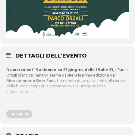
DETTAGLI DELL'EVENTO
Da mercoledì 19 a domenica 23 giugno
,
dalle 19 alle 23
, il Parco
Orzali di Monsummano Terme ospiterà la prima edizione del
Monsummano Beer Fest
. Un evento dove gli amanti della birra e
della buona compagnia potranno vivere un’esperienza
indimenticabile.
Per l’occasione saranno presenti stand enogastronomici, concerti,
giochi per bambini e mercatini.
MORE
Ingresso gratuito
.