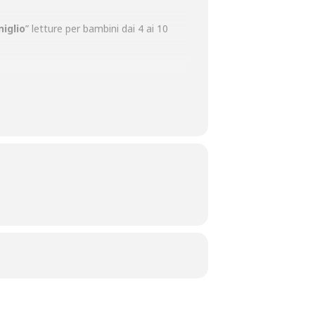
niglio
” letture per bambini dai 4 ai 10
bbo Natale raccoglierà le letterine dei
 di Natale nel Palazzo Comunale
– In