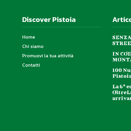
Discover Pistoia
Artic
Home
SENZA
STREE
Chi siamo
IN CO
Promuovi la tua attività
MONTA
Contatti
100 Nu
Pistoia
La 6ª e
OltreL
arriva