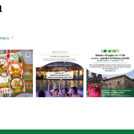
m
numero