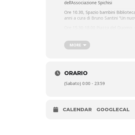
dell’Associazione Spichisi
Ore 10.30, Spazio bambini Biblioteca
anni a cura di Bruno Santini “Un nuo
Ore 15.30-18.00 Piazza del Duomo 
Per informazioni: a.s.c.d. Silvano F
MORE
Ore 16.00, Piazza del Duomo –
Augu
bambini.
Ore 21.00, Valenzatico – Quarrata
Ore 21.00, Teatro Verdi di Montecat
ORARIO
Ore 21.15, Sala Maggiore del Pala
(Sabato) 0:00 - 23:59
Collaborazione con l’Associazione 
CALENDAR
GOOGLECAL