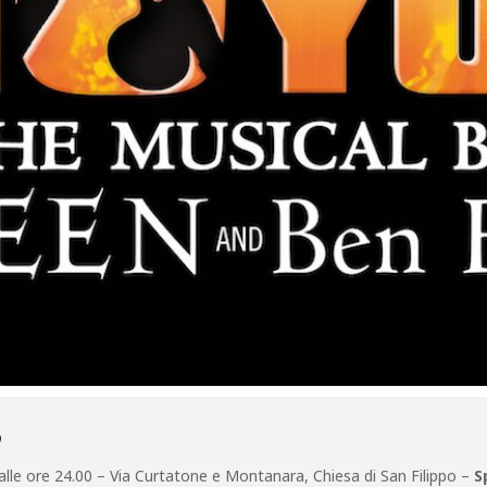
O
alle ore 24.00 – Via Curtatone e Montanara, Chiesa di San Filippo –
S