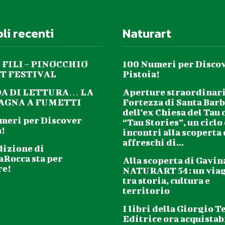
oli recenti
Naturart
 FILI – PINOCCHIO
100 Numeri per Disco
T FESTIVAL
Pistoia!
DA DI LETTURA… LA
Aperture straordinari
GNA A FUMETTI
Fortezza di Santa Barb
dell’ex Chiesa del Tau 
meri per Discover
“Tau Stories”, un ciclo
!
incontri alla scoperta
affreschi di...
dizione di
aRocca sta per
Alla scoperta di Gavin
re!
NATURART 54: un via
tra storia, cultura e
territorio
I libri della Giorgio T
Editrice ora acquistabi