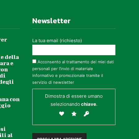
Newsletter
ver
La tua email (richiesto)
e della
Acconsento al trattamento dei miei dati
ara e
con
personali per l’invio di materiale
 di
informativo e promozionale tramite il
 degli
servizio di newsletter
Dimostra di essere umano
ana con
selezionando
chiave
.
ggio
esi
li al