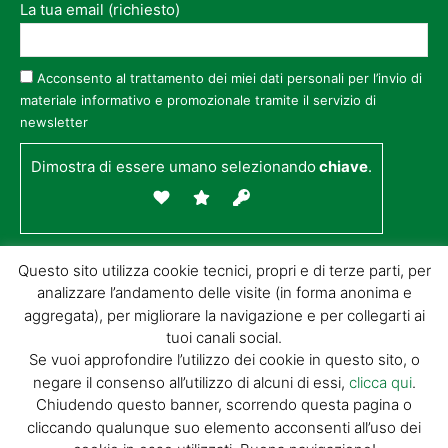
La tua email (richiesto)
Acconsento al trattamento dei miei dati personali per l’invio di
materiale informativo e promozionale tramite il servizio di
newsletter
Dimostra di essere umano selezionando
chiave
.
Questo sito utilizza cookie tecnici, propri e di terze parti, per
analizzare l’andamento delle visite (in forma anonima e
aggregata), per migliorare la navigazione e per collegarti ai
tuoi canali social.
Se vuoi approfondire l’utilizzo dei cookie in questo sito, o
negare il consenso all’utilizzo di alcuni di essi,
clicca qui
.
© GIORGIO TESI EDITRICE S.R.L. | P.IVA
Chiudendo questo banner, scorrendo questa pagina o
01732650476 | VIA DI BADIA 14 – 51100 LOC.
cliccando qualunque suo elemento acconsenti all’uso dei
BOTTEGONE (PISTOIA) |
POWERED BY
ALLYMIND