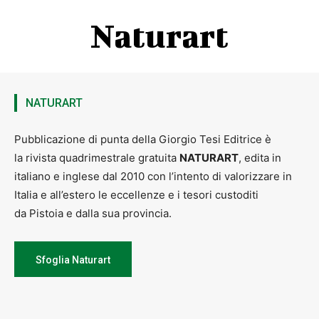
l’attuazione del progetto da noi proposto e delle sue relative
attività, finalizzate alla divulgazione di questi concetti in maniera
Naturart
attiva e bilaterale.
Il Comitato provinciale
UNICEF di Pistoia
propone ai centri educativi e
alle scuole secondarie di primo e secondo grado di partecipare al
progetto tramite un percorso volto all’approfondimento delle
tematiche sopra elencate e strettamente legate al cyberbullismo.
NATURART
Per ulteriori informazioni relative il progetto scrivere a:
comitato.pistoia@unicef.it
, la scadenza per le adesioni al
progetto è il
15 ottobre 2022
.
Pubblicazione di punta della Giorgio Tesi Editrice è
la rivista quadrimestrale gratuita
NATURART
, edita in
italiano e inglese dal 2010 con l’intento di valorizzare in
Italia e all’estero le eccellenze e i tesori custoditi
da Pistoia e dalla sua provincia.
Sfoglia Naturart