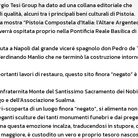
iorgio Tesi Group ha dato ad una collana editoriale che
alità, alcuni tra i principali beni culturali di Pistoia.
lla mostra “Pistoia Compostela d’Italia: l’Altare Argente
errà ospitata proprio nella Pontificia Reale Basilica di
oluta a Napoli dal grande viceré spagnolo don Pedro de
 Ferdinando Manlio che ne terminò la costruzione intorn
rtanti lavori di restauro, questo sito finora “negato” è
confraternita Monte del Santissimo Sacramento dei Nobil
go e dell’Associazione Sualma.
ri-scoperta di un luogo finora “negato”, si alimenta non
eganti sculture dei tanti monumenti funebri e dai prege
, ma questa emozione incalza, traducendosi in stupore,
e maggiore, è custodito un vero e proprio tesoro nascost