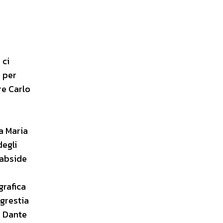
 ci
o per
re Carlo
a Maria
degli
’abside
grafica
agrestia
a Dante