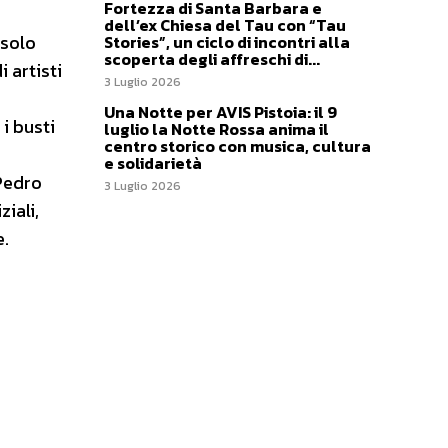
Fortezza di Santa Barbara e
dell’ex Chiesa del Tau con “Tau
 solo
Stories”, un ciclo di incontri alla
scoperta degli affreschi di...
 artisti
3 Luglio 2026
Una Notte per AVIS Pistoia: il 9
i busti
luglio la Notte Rossa anima il
centro storico con musica, cultura
e solidarietà
 Pedro
3 Luglio 2026
iali,
e.