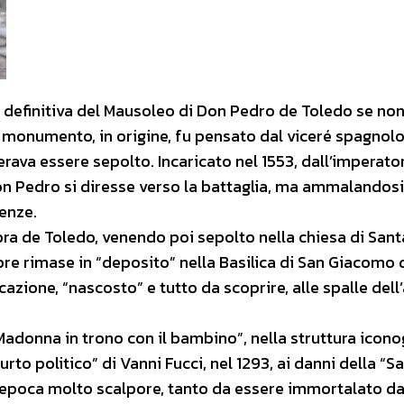
e definitiva del Mausoleo di Don Pedro de Toledo se non
Il monumento, in origine, fu pensato dal viceré spagnol
rava essere sepolto. Incaricato nel 1553, dall’imperato
Don Pedro si diresse verso la battaglia, ma ammalandosi
renze.
nora de Toledo, venendo poi sepolto nella chiesa di Sant
re rimase in “deposito” nella Basilica di San Giacomo 
cazione, “nascosto” e tutto da scoprire, alle spalle dell
Madonna in trono con il bambino”, nella struttura icono
furto politico” di Vanni Fucci, nel 1293, ai danni della “S
ll’epoca molto scalpore, tanto da essere immortalato d