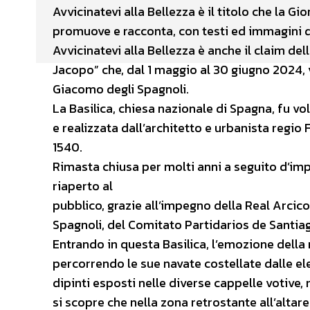
Avvicinatevi alla Bellezza è il titolo che la G
promuove e racconta, con testi ed immagini di qu
Avvicinatevi alla Bellezza è anche il claim de
Jacopo” che, dal 1 maggio al 30 giugno 2024, v
Giacomo degli Spagnoli.
La Basilica, chiesa nazionale di Spagna, fu v
e realizzata dall’architetto e urbanista regio
1540.
Rimasta chiusa per molti anni a seguito d’impo
riaperto al
pubblico, grazie all’impegno della Real Arci
Spagnoli, del Comitato Partidarios de Santia
Entrando in questa Basilica, l’emozione della 
percorrendo le sue navate costellate dalle el
dipinti esposti nelle diverse cappelle votive
si scopre che nella zona retrostante all’altar