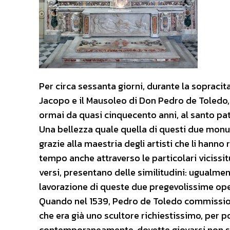
Per circa sessanta giorni, durante la sopracit
Jacopo e il Mausoleo di Don Pedro de Toledo, 
ormai da quasi cinquecento anni, al santo pa
Una bellezza quale quella di questi due monu
grazie alla maestria degli artisti che li hanno 
tempo anche attraverso le particolari vicissi
versi, presentano delle similitudini: ugualmen
lavorazione di queste due pregevolissime ope
Quando nel 1539, Pedro de Toledo commission
che era già uno scultore richiestissimo, per po
contemporaneamente, dovette giovarsi non sol