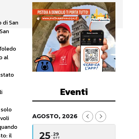
o di San
 San
 Toledo
o al
 stato
Eventi
i
 solo
AGOSTO, 2026
voli
 quando
25
29
o: il
OTT