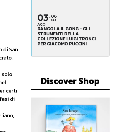
03
06
SET
AGO
RANGOLA IL GONG - GLI
STRUMENTI DELLA
COLLEZIONE LUIGI TRONCI
PER GIACOMO PUCCINI
o di San
crato,
 solo
Discover Shop
nel
er certi
fasi di
liano,
ome