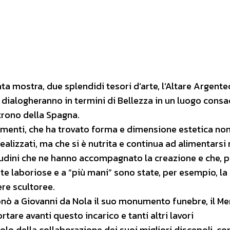
ata mostra, due splendidi tesori d’arte, l’Altare Argente
dialogheranno in termini di Bellezza in un luogo consa
trono della Spagna.
menti, che ha trovato forma e dimensione estetica non
realizzati, ma che si è nutrita e continua ad alimentarsi 
tudini che ne hanno accompagnato la creazione e che, p
te laboriose e a “più mani” sono state, per esempio, la 
re scultoree.
ò a Giovanni da Nola il suo monumento funebre, il Mer
rtare avanti questo incarico e tanti altri lavori
o della collaborazione dei suoi migliori discepoli, c