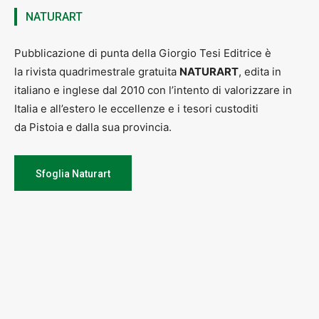
dell’inaugurazione, un’emozione per me davvero immensa! Di tante
NATURART
gioie che il mio lavoro mi ha regalato, questo è sicuramente il dono
più originale e significativo che potessi ricevere.»
L’infiorata sarà conservata per tutto il periodo delle festività, accanto
Pubblicazione di punta della Giorgio Tesi Editrice è
a una copia dell’originale che la pittrice ha donato alla città di
Fabriano e alle “infioratrici” che ne sono rimaste colpite, per la forte
la rivista quadrimestrale gratuita
NATURART
, edita in
valenza rappresentativa: è infatti dedicata alle donne iraniane, e
italiano e inglese dal 2010 con l’intento di valorizzare in
prende il nome proprio dalle parole che loro invocano. Racconta
Rossella: «Con questo dipinto ho voluto raccogliere la chiamata
Italia e all’estero le eccellenze e i tesori custoditi
delle donne iraniane alla comunità internazionale, di essere al loro
da Pistoia e dalla sua provincia.
fianco. Ho pensato di raccontare questo dramma attraverso il taglio
dei capelli, gesto che per loro rappresenta il lutto. Ho dipinto una
donna di schiena, evitando il volto così da rappresentarle non una
ma tutte: il loro dolore è impresso con la scritta “Freedom” marchiata
Sfoglia Naturart
a sangue su quella schiena. Lo chador invece vola via, libero nel
vento: il mio auspicio di un domani migliore l’ho espresso così,
insieme al titolo dell’opera.»
L’auspicio di un domani migliore caratterizza ogni opera di questa
pittrice: la parola pace è di nuovo incisa a sangue sulla schiena della
una fanciulla ritratta in “Crimini di guerra, peace for children”,
l’ultimo quadro realizzato per la mostra a Firenze, ma ad aprire uno
spiraglio ha nei capelli un ramoscello di ulivo. Per quanto il dolore
possa essere straziante, dobbiamo sempre trovare la forza per
superarlo.