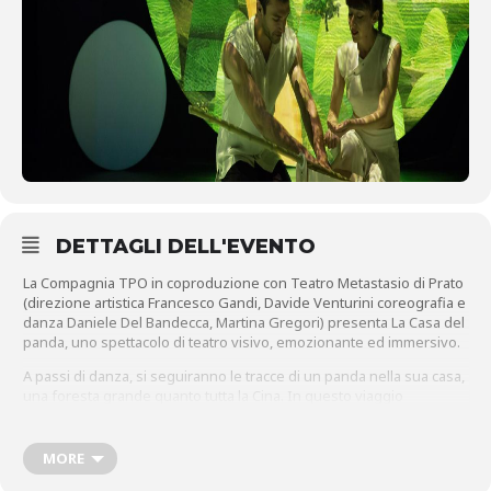
DETTAGLI DELL'EVENTO
La Compagnia TPO in coproduzione con Teatro Metastasio di Prato
(direzione artistica Francesco Gandi, Davide Venturini coreografia e
danza Daniele Del Bandecca, Martina Gregori) presenta La Casa del
panda, uno spettacolo di teatro visivo, emozionante ed immersivo.
A passi di danza, si seguiranno le tracce di un panda nella sua casa,
una foresta grande quanto tutta la Cina. In questo viaggio
immaginario ci si addentrerà nelle storie, nella tradizione cinesi, si
incontreranno foreste di bambù, mostri, fuochi d’artificio, aquiloni, si
capirà in modo semplice e intuitivo come, nel pensiero di questa
MORE
cultura, gli elementi della natura siano in relazione tra di loro