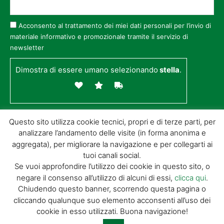
Acconsento al trattamento dei miei dati personali per l’invio di
materiale informativo e promozionale tramite il servizio di
newsletter
Dimostra di essere umano selezionando
stella
.
Questo sito utilizza cookie tecnici, propri e di terze parti, per
analizzare l’andamento delle visite (in forma anonima e
aggregata), per migliorare la navigazione e per collegarti ai
tuoi canali social.
Se vuoi approfondire l’utilizzo dei cookie in questo sito, o
negare il consenso all’utilizzo di alcuni di essi,
clicca qui
.
© GIORGIO TESI EDITRICE S.R.L. | P.IVA
Chiudendo questo banner, scorrendo questa pagina o
01732650476 | VIA DI BADIA 14 – 51100 LOC.
cliccando qualunque suo elemento acconsenti all’uso dei
BOTTEGONE (PISTOIA) |
POWERED BY
ALLYMIND
cookie in esso utilizzati. Buona navigazione!
Privacy Policy
|
Cookie Policy
|
Condizioni