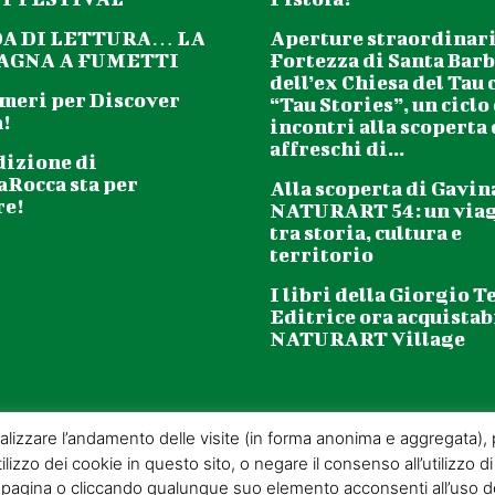
DA DI LETTURA… LA
Aperture straordinari
GNA A FUMETTI
Fortezza di Santa Barb
dell’ex Chiesa del Tau 
meri per Discover
“Tau Stories”, un ciclo
!
incontri alla scoperta
affreschi di...
dizione di
aRocca sta per
Alla scoperta di Gavin
re!
NATURART 54: un via
tra storia, cultura e
territorio
I libri della Giorgio T
Editrice ora acquistabi
NATURART Village
analizzare l’andamento delle visite (in forma anonima e aggregata), pe
ilizzo dei cookie in questo sito, o negare il consenso all’utilizzo di
gina o cliccando qualunque suo elemento acconsenti all’uso dei 