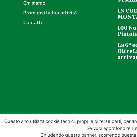
Chi siamo
IN CO
Promuovi la tua attività
MONTA
Contatti
100 Nu
Pistoia
La 6ª e
OltreL
arriva
Questo sito utilizza cookie tecnici, propri e di terze parti, per 
Se vuoi approfondire l’ut
Chiudendo questo banner, scorrendo questa pa