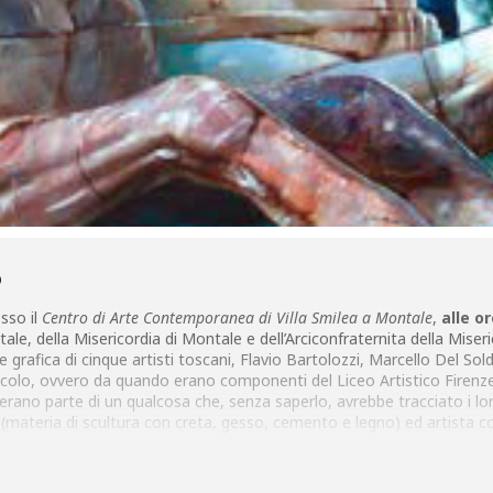
O
sso il
Centro di Arte Contemporanea di Villa Smilea a Montale
,
alle or
le, della Misericordia di Montale e dell’Arciconfraternita della Miseric
a e grafica di cinque artisti toscani, Flavio Bartolozzi, Marcello Del 
olo, ovvero da quando erano componenti del Liceo Artistico Firenze 
 erano parte di un qualcosa che, senza saperlo, avrebbe tracciato i lor
 (materia di scultura con creta, gesso, cemento e legno) ed artista cono
otti per la mostra, riassumono i contenuti e le motivazioni al ritrovars