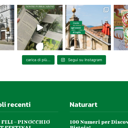
carica di più...
Segui su Instagram
oli recenti
Naturart
 FILI – PINOCCHIO
100 Numeri per Disco
T FESTIVAL
Pistoia!