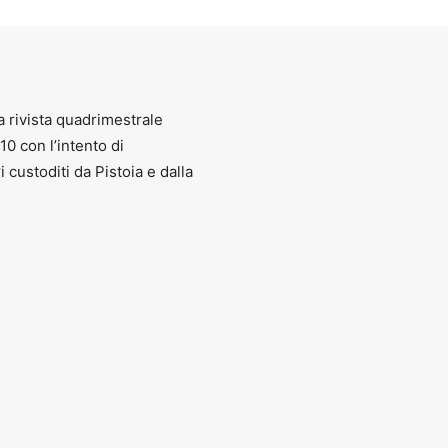
 solo il riassunto di un percorso artistico, o una panoramica, sia pure es
istenze che hanno fatto della forza espressiva del segno, autorevole, ricc
e per imprimere sul personale taccuino le proprie riflessioni, le memorie
a rivista quadrimestrale
010 con l’intento di
ri custoditi da Pistoia e dalla