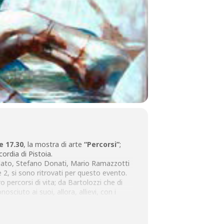
e 17.30
, la mostra di arte
“Percorsi”
;
ordia di Pistoia.
Soldato, Stefano Donati, Mario Ramazzotti
2, si sono ritrovati per questo evento.
o percorsi di vita; da Bartolozzi che di
sciuto ai suoi, allora, allievi, con i
i oggi, continuando il percorso quella