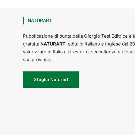
Nelle opere presenti in mostra non c’è
poetiche, c’è di più: il racconto di es
del colore, una compagna di vita, util
(Jacopo Chiostri)
NATURART
Pubblicazione di punta della Giorgio Tesi Editrice è l
gratuita
NATURART
, edita in italiano e inglese dal 2
valorizzare in Italia e all’estero le eccellenze e i teso
sua provincia.
Sfoglia Naturart