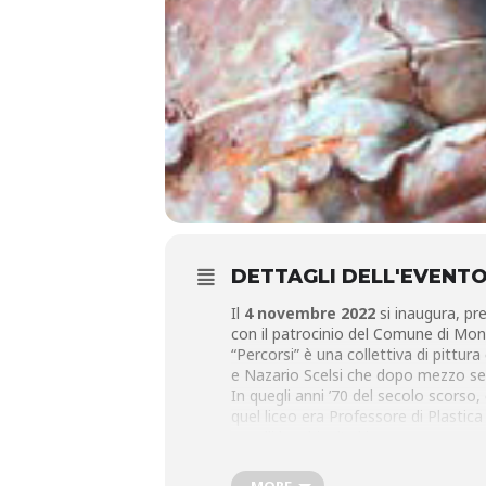
DETTAGLI DELL'EVENT
Il
4 novembre 2022
si inaugura, pre
con il patrocinio del Comune di Monta
“Percorsi” è una collettiva di pittur
e Nazario Scelsi che dopo mezzo sec
In quegli anni ’70 del secolo scorso,
quel liceo era Professore di Plastica
capelli lunghi e l’eskimo.
Gli estratti seguenti, dai testi prod
strada intrapresa allora.
MORE