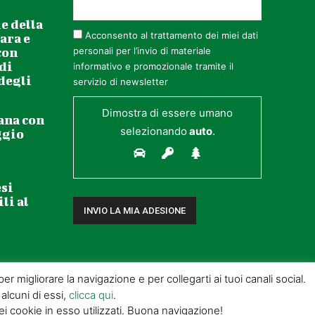
e della
Acconsento al trattamento dei miei dati
ara e
con
personali per l’invio di materiale
 di
informativo e promozionale tramite il
 degli
servizio di newsletter
Dimostra di essere umano
ana con
selezionando
auto
.
ggio
esi
li al
r migliorare la navigazione e per collegarti ai tuoi canali social.
 alcuni di essi,
clicca qui
.
cookie in esso utilizzati. Buona navigazione!