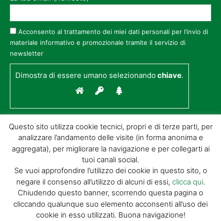
Acconsento al trattamento dei miei dati personali per l’invio di
materiale informativo e promozionale tramite il servizio di
newsletter
Dimostra di essere umano selezionando
chiave
.
Questo sito utilizza cookie tecnici, propri e di terze parti, per
analizzare l’andamento delle visite (in forma anonima e
aggregata), per migliorare la navigazione e per collegarti ai
tuoi canali social.
Se vuoi approfondire l’utilizzo dei cookie in questo sito, o
negare il consenso all’utilizzo di alcuni di essi,
clicca qui
.
© GIORGIO TESI EDITRICE S.R.L. | P.IVA
Chiudendo questo banner, scorrendo questa pagina o
01732650476 | VIA DI BADIA 14 – 51100 LOC.
cliccando qualunque suo elemento acconsenti all’uso dei
BOTTEGONE (PISTOIA) |
POWERED BY
ALLYMIND
cookie in esso utilizzati. Buona navigazione!