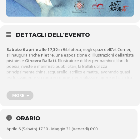
DETTAGLI DELL'EVENTO
Sabato 6 aprile alle 17,30
in Biblioteca, negli spazi dell’Art Corner,
si inaugura anche
Pietre
, una esposizione di illustrazioni dell’artista
pistoiese
Ginevra Ballati
. Illustratrice di libri per bambini, libri di
poesia, riviste e manifesti pubblicitari, la Ballati utilizza
principalmente china, acquerello, acrilico e matita, lavorando quasi
esclusivamente su carta in cotone, per realizzare opere in bilico tra
astratto e figurativo, capaci di dialogare o entrare in contrasto con lo
spazio che le circonda. Ibridi anche i suoi temi, legati al tema
ricorrente della metamorfosi.
MORE
ORARIO
Aprile 6 (Sabato) 17:30 - Maggio 31 (Venerdì) 0:00