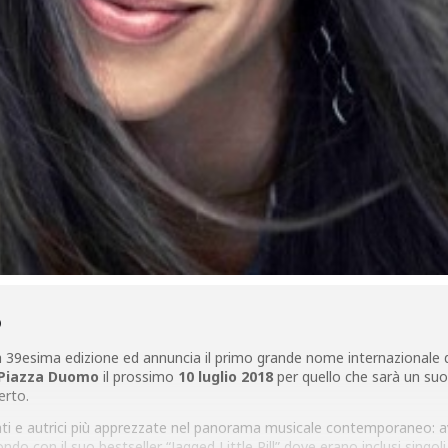
O
la 39esima edizione ed annuncia il primo grande nome internazionale d
Piazza Duomo
il prossimo
10 luglio 2018
per quello che sarà un suo g
erto.
ti e autrici più apprezzate nel panorama musicale contemporaneo: avrà
do con il suo bestseller “Jagged Little Pill” dove erano inclusi singoli