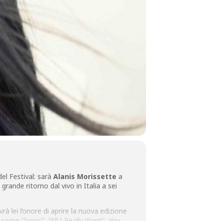
el Festival: sarà
Alanis Morissette
a
rande ritorno dal vivo in Italia a sei
 lei l’onore di aprire la nuova edizione
 come “Ironic”, “All I Really Want”, You