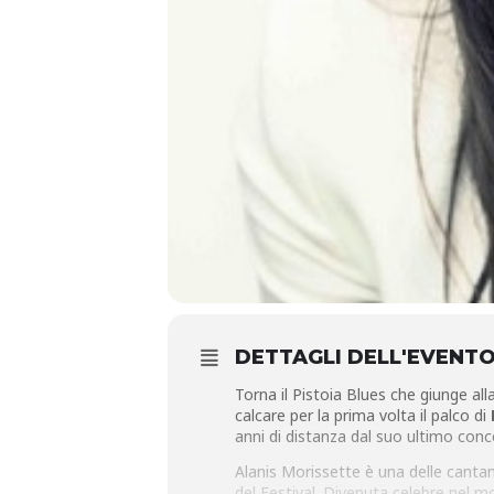
DETTAGLI DELL'EVENT
Torna il Pistoia Blues che giunge al
calcare per la prima volta il palco di
anni di distanza dal suo ultimo conc
Alanis Morissette è una delle cantan
del Festival. Divenuta celebre nel mon