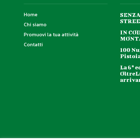
Home
SENZA
STREE
Chi siamo
IN CO
Promuovi la tua attività
MONTA
Contatti
100 Nu
Pistoia
La 6ª e
OltreL
arriva