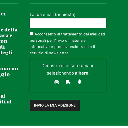
ver
La tua email (richiesto)
e della
Acconsento al trattamento dei miei dati
ara e
con
personali per l’invio di materiale
 di
informativo e promozionale tramite il
 degli
servizio di newsletter
Dimostra di essere umano
ana con
selezionando
albero
.
ggio
esi
li al