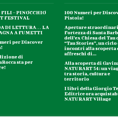
 FILI – PINOCCHIO
100 Numeri per Disco
T FESTIVAL
Pistoia!
DA DI LETTURA… LA
Aperture straordinari
GNA A FUMETTI
Fortezza di Santa Barb
dell’ex Chiesa del Tau 
meri per Discover
“Tau Stories”, un ciclo
!
incontri alla scoperta
affreschi di...
dizione di
aRocca sta per
Alla scoperta di Gavin
re!
NATURART 54: un via
tra storia, cultura e
territorio
I libri della Giorgio T
Editrice ora acquistabi
NATURART Village